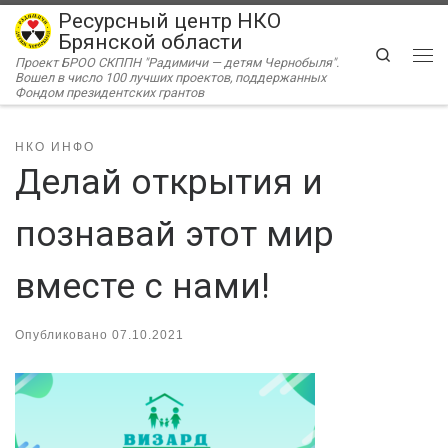
Ресурсный центр НКО
Перейти к содержимому
Брянской области
Search
Проект БРОО СКППН "Радимичи — детям Чернобыля".
Ме
Вошел в число 100 лучших проектов, поддержанных
Фондом президентских грантов
НКО ИНФО
Делай открытия и
познавай этот мир
вместе с нами!
Опубликовано
07.10.2021