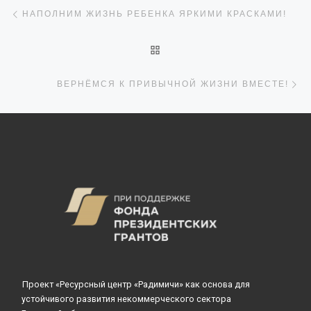
Навигация по записям
Предыдущая запись
НАПОЛНИМ ЖИЗНЬ РЕБЕНКА ЯРКИМИ КРАСКАМИ!
ОБРАТНО К СПИСКУ ЗАПИ
С
ВЕРНЁМСЯ К ПРИВЫЧНОЙ ЖИЗНИ ВМЕСТЕ!
Проект «Ресурсный центр «Радимичи» как основа для
устойчивого развития некоммерческого сектора