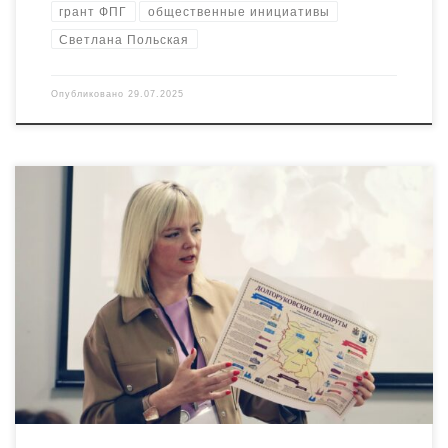
грант ФПГ
общественные инициативы
Светлана Польская
Опубликовано
29.07.2025
РЦ «Радимичи» организовал ряд встреч с лидерами брянских
НКО и лидерами проектов для гостей из Тула в рамках
взаимных стажировок внутри проекта «Ресурсный центр
«Радимичи» — системное сотрудничество для устойчивого
развития институтов гражданского общества» при поддержке
Фонда президентских грантов. Ирина Струменская (АНО
«Визард») — известный брянский общественник, давний
партнер РЦ […]