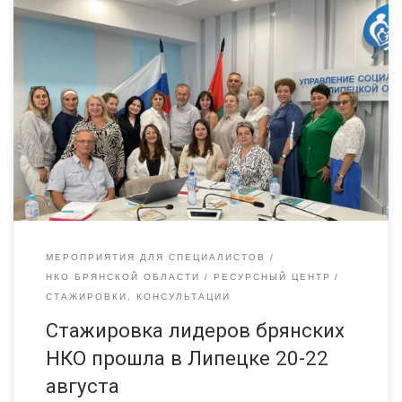
С 20 по 22 августа делегация представителей НКО, активно
работающих в Брянской области, провели стажировку в г.
Липецке. Организатор этого выездного события – Ресурсный
центр Радимичи. Координатор стажировки в Липецкой
области — Ольга Голощапова, руководитель Школы НКО, в
Брянской области — Светлана Польская, методист,
специалист Ресурсного центра. В течение трёх […]
МЕРОПРИЯТИЯ ДЛЯ СПЕЦИАЛИСТОВ
НКО БРЯНСКОЙ ОБЛАСТИ
РЕСУРСНЫЙ ЦЕНТР
СТАЖИРОВКИ, КОНСУЛЬТАЦИИ
Стажировка лидеров брянских
НКО прошла в Липецке 20-22
августа