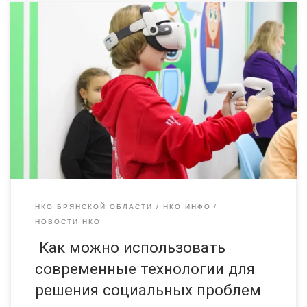
Как можно использовать современные технологии для
решения социальных проблем и развития социокультурной
среды? Как современные технологии могут помочь команде
социального проекта качественнее и эффективнее работать с
детьми и молодежью? Об этом говорили на Круглом столе,
посвященному развитию научного волонтерства. РЦ
«Радимичи» благодарит Юлию Андрюшкину, руководителя
АНО Школы программирования «ЮниорКод Брянск» […]
НКО БРЯНСКОЙ ОБЛАСТИ
НКО ИНФО
НОВОСТИ НКО
Как можно использовать
современные технологии для
решения социальных проблем