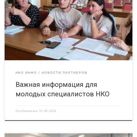
партнер Центра «Грани» — запускает проект «Молодые
специалисты для некоммерческого сектора» и объявляет
набор участников. Проект направлен на развитие
управленческих навыков и адаптацию новых людей в
секторе. Обычно в некоммерческой деятельности нет
специальных подходов и программ поддержки молодых
специалистов, их погружения (онбординга) в специфику […]
НКО ИНФО
НОВОСТИ ПАРТНЕРОВ
Важная информация для
молодых специалистов НКО
Опубликовано
31.08.2024