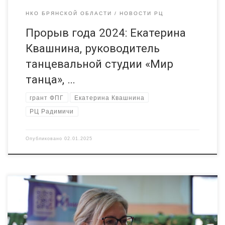
НКО БРЯНСКОЙ ОБЛАСТИ
НОВОСТИ РЦ
Прорыв года 2024: Екатерина
Квашнина, руководитель
танцевальной студии «Мир
танца», …
грант ФПГ
Екатерина Квашнина
РЦ Радимичи
Опубликовано
02.01.2025
30 октября 2024 года состоялась встреча брянских и
калужских некоммерческих организаций в формате
#Доброзавтрак Мероприятие прошло в автономной