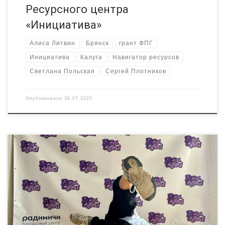
Ресурсного центра
«Инициатива»
Алиса Литвин
Брянск
грант ФПГ
Инициатива
Калуга
Навигатор ресурсов
Светлана Польская
Сергей Плотников
Опубликовано
30.07.2025
30 июля прошел мастер-класс по брейк-дансу, в котором
приняло участие более 10 ребят, увлекающихся брейкингом и
хип- хопом. Это занятие стало подготовкой к большому
детскому фестивалю танцевальной уличной культуры «Все
Свои», который состоится в августе в новозыбковском
городском парке. Ресурсный центр «Радимичи» поддержал