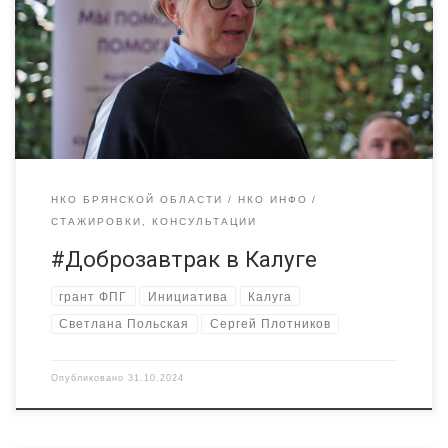
некоммерческой организации «Содружество патриотов
отечества ЗОВ» в г. Калуга. Дружественный визит
представителей брянских НКО был направлен на развитие
межрегионального сотрудничества в рамках социального
проекта «Ресурсный центр «Радимичи» — системное
сотрудничество для устойчивого […]
НКО БРЯНСКОЙ ОБЛАСТИ
НКО ИНФО
СТАЖИРОВКИ, КОНСУЛЬТАЦИИ
#Доброзавтрак в Калуге
грант ФПГ
Инициатива
Калуга
Светлана Польская
Сергей Плотников
Опубликовано
31.10.2024