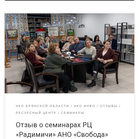
Мы продолжаем публиковать отзывы о семинарах и
консультациях РЦ «Радимичи» для некоммерческого сектора
Брянской области. Сегодня отзыв от АНО «Свобода», г.
Брянск. Наши сотрудники недавно приняли участие в
семинаре по подготовке проектов, и это было по-настоящему
вдохновляющим! Мы углубились в различные тренинги, а
также работали как в индивидуальном, так и […]
НКО БРЯНСКОЙ ОБЛАСТИ
НКО ИНФО
ОТЗЫВЫ
РЕСУРСНЫЙ ЦЕНТР
СЕМИНАРЫ
Отзыв о семинарах РЦ
«Радимичи» АНО «Свобода»