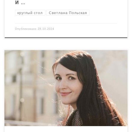
и …
круглый стол
Светлана Польская
Опубликовано
28.10.2024
Коллеги, продолжаем программу стажировок. На этот раз
едем во Владимирскую область.
Цель стажировки –
практическое знакомство с лучшими практиками НКО,
активно работающими в социальной и социокультурной
сферах, здравоохранении, сохранении исторической памяти
на малых территориях Брянской и Владимирской областей;
обмен опытом между представителями Брянской и
Владимирской областей, работающими на малых
территориях. […]