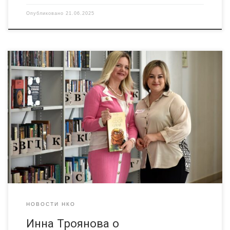
Опубликовано
21.06.2025
Инна Троянова, руководитель АНО Центр социального
развития «ДЕЙСТВУЙ!», побывала на Неформальной встрече
лидеров, посвященной Всемирному Дню НКО. Эту встречу
организовал РЦ «Радимичи» в рамках проекта «Ресурсный
центр «Радимичи» — системное сотрудничество для
устойчивого развития институтов гражданского общества»
при поддержке Фонда президентских грантов. Далее
впечатления Инны от первого лица. Я считаю, […]
НОВОСТИ НКО
Инна Троянова о