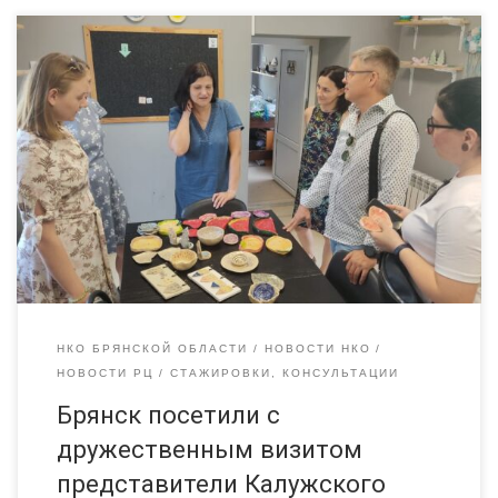
Брянск посетили с дружественным визитом представители
Калужского Ресурсного центра «Инициатива». При содействии
Ресурсного центра «Радимичи» состоялись встречи с
представителями брянских НКО, на которых коллеги из
соседних областей обменялись опытом, обсудили проблемы и
достижения. Калужане посетили Центр «Гармония», где
познакомились с системой, помогающей детям и взрослым с
особенностями развития справляться с […]
НКО БРЯНСКОЙ ОБЛАСТИ
НОВОСТИ НКО
НОВОСТИ РЦ
СТАЖИРОВКИ, КОНСУЛЬТАЦИИ
Брянск посетили с
дружественным визитом
представители Калужского