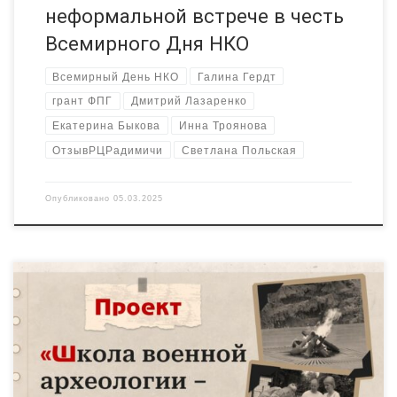
неформальной встрече в честь
Всемирного Дня НКО
Всемирный День НКО
Галина Гердт
грант ФПГ
Дмитрий Лазаренко
Екатерина Быкова
Инна Троянова
ОтзывРЦРадимичи
Светлана Польская
Опубликовано
05.03.2025
Делимся новостями сектора. Ещё один проект получил
поддержку Фонда президентский Этот проект стал возможен
благодаря участию Брянского регионального общественного
движения военно-патриотических и поисковых организаций
«Отечество». Осуществлять руководство проектом будет ее
председатель — Александр Викторович Соболев. Отзыв