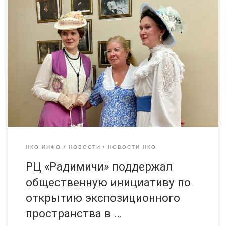
Сегодня в Детской библиотеке № 8 им. М.К. Тенишевой
состоялось торжественное открытие экспозиционного
пространства «Муза русского модерна», посвященного
княгини 19 века, общественной просветительнице и меценатке
М.К. Тенишевой. Открытие экспозиционного пространства
«Муза русского модерна» стало возможным благодаря
поддержке Ресурсного центра «Радимичи» в рамках проекта
«Ресурсный центр «Радимичи» — системное сотрудничество
для […]
НКО ИНФО
НОВОСТИ
НОВОСТИ НКО
РЦ «Радимичи» поддержал
общественную инициативу по
открытию экспозиционного
пространства в …