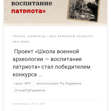
руководителя организации Отдельно хотелось бы выразить
благодарность Ресурсному центру «Радимичи» за
методическую поддержку в […]
ГРАНТЫ, КОНКУРСЫ
НКО БРЯНСКОЙ ОБЛАСТИ
НКО ИНФО
Проект «Школа военной
археологии — воспитание
патриота» стал победителем
конкурса …
грант ФПГ
консультации РЦ Радимичи
ОтзывРЦРадимичи
Опубликовано
24.01.2025