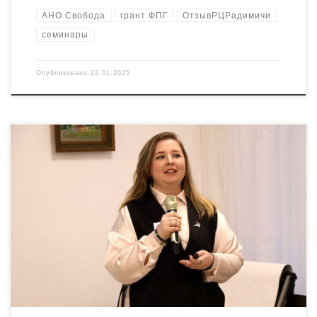
АНО Свобода
грант ФПГ
ОтзывРЦРадимичи
семинары
Опубликовано
22.01.2025
Наша деятельность в рамках грантового проекта ФПГ по
развитию устойчивого сообщества НКО-сектора на Брянщине
приносит ощутимые результаты. Сегодня мы хотим
поделиться с вами историей Екатерины Квашниной, которую
можно назвать не иначе, как прорывом 2024г. Откровения,
которые дало Екатерине сотрудничество с РЦ «Радимичи»,
иначе как прорывом и не назовешь. Далее от […]