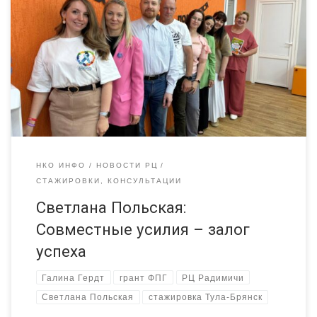
специалист РЦ «Радимичи» Светлана Польская характеризует
стажировки, которые проходят в проекте «Ресурсный центр
«Радимичи» — системное сотрудничество для устойчивого
развития институтов гражданского общества» при поддержке
Фонда президентских грантов. Далее от первого лица.
Закончился визит представителей НКО из Тулы и Тульской
области в […]
НКО ИНФО
НОВОСТИ РЦ
СТАЖИРОВКИ, КОНСУЛЬТАЦИИ
Светлана Польская:
Совместные усилия – залог
успеха
Галина Гердт
грант ФПГ
РЦ Радимичи
Светлана Польская
стажировка Тула-Брянск