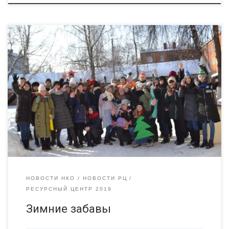
25 января 2019 г. волонтеры и сотрудники РЧОО «Радимичи —
детям Чернобыля» совместно с волонтерами клуба «Росток»
и волонтерами лагеря Новокемп, устроили во дворе школы
зимние приключения для детей начальной школы и их
родителей. «Снеговики», «Ёлочки», «Снежинки», «Мандаринки»-
так назывались команды участников «Зимних забав» в МБОУ
СОШ №2 им. А.И. […]
НОВОСТИ НКО
НОВОСТИ РЦ
РЕСУРСНЫЙ ЦЕНТР 2019
Зимние забавы