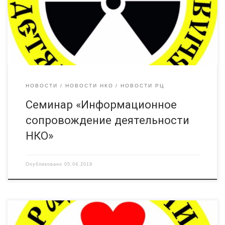
программ ГТРК «Брянск» на протяжении 20 лет; председатель
Брянской Гильдии культурной журналистики; ведущий
специалист по связям с общественностью Брянского
областного театра кукол; […]
НОВОСТИ
НОВОСТИ НКО
НОВОСТИ РЦ
Семинар «Информационное
сопровождение деятельности
НКО»
Опубликовано
05.04.2019