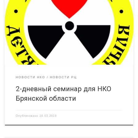
Уважаемые коллеги, В в региональной чернобыльской
общественной организации «Радимичи – детям Чернобыля»
21-22 марта 2019 года состоится двухдневный семинар
«Ресурсы и возможности некоммерческого сектора
Брянской области». — Начало работы семинара 21 марта в
11.00. — Участникам, которые будут проживать в гостинице,
необходимо иметь с собой паспорта. Заселение в гостиницу
будет […]
НОВОСТИ НКО
НОВОСТИ РЦ
2-дневный семинар для НКО
Брянской области
Опубликовано
18.03.2019