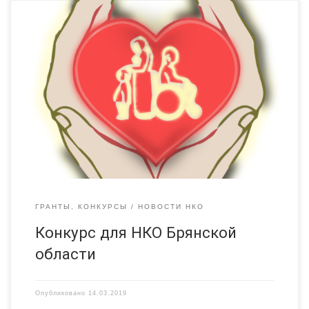
в рамках подпрограммы «Содействие развитию институтов
гражданского общества и государственная поддержка
социально ориентированных некоммерческих организаций
Брянской области» государственной программы
«Социальная и демографическая политика Брянской
области» Департамент семьи, социальной и демографической
политики Брянской области приглашает социально
ориентированные некоммерческие организации,
зарегистрированные и действующие на территории Брянской
области, принять участие в конкурсном отборе […]
ГРАНТЫ, КОНКУРСЫ
НОВОСТИ НКО
Конкурс для НКО Брянской
области
Опубликовано
14.03.2019