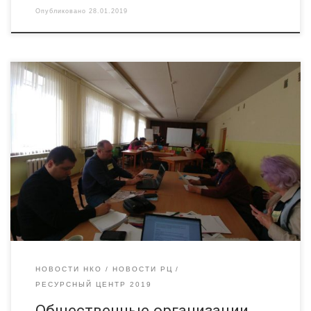
Опубликовано
28.01.2019
25 января 2018 года в Брянске представители
некоммерческих организаций приняли активное участие в
практическом семинаре по подготовке социальных проектов
с учетом анализа критериев их оценки. Участниками семинара
стали сотрудники и добровольцы Союза пионерских, детских,
подростковых организаций, Всероссийского общества
инвалидов, Брянской лиги КВН, Федерации футбола и
Федерации профсоюзов Брянской области, региональных […]
НОВОСТИ НКО
НОВОСТИ РЦ
РЕСУРСНЫЙ ЦЕНТР 2019
Общественные организации