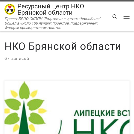
Ресурсный центр НКО
Перейти к содержимому
Брянской области
Search
Проект БРОО СКППН "Радимичи — детям Чернобыля".
Ме
Вошел в число 100 лучших проектов, поддержанных
Фондом президентских грантов
НКО Брянской области
67 записей
Управление внутренней политики администрации Липецкой
области и АНО в социальной сфере «Гражданский
университет» совместно с ФГБОУ ВО «Липецкий
государственный педагогический университет имени П.П.
Семенова-Тян-Шанского» (г. Липецк, ул. Ленина 42) проводит V
Межрегиональный форум некоммерческих организаций
Центрального федерального округа «Липецкие встречи НКО».