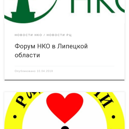
Форум состоится 24-25 апреля 2019 года. Основная тема
форума […]
НОВОСТИ НКО
НОВОСТИ РЦ
Форум НКО в Липецкой
области
Опубликовано
10.04.2019
Приглашаем принять участие в семинаре «Информационное
сопровождение деятельности НКО», который Ресурсный
центр «Радимичи» проводит 12 апреля 2019 года в г. Брянск.
Ведущей семинара выступит Ирина Азарова — ведущая