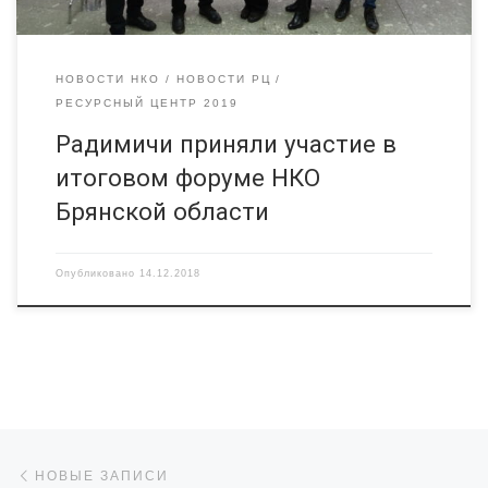
НОВОСТИ НКО
НОВОСТИ РЦ
РЕСУРСНЫЙ ЦЕНТР 2019
Радимичи приняли участие в
итоговом форуме НКО
Брянской области
Опубликовано
14.12.2018
Навигация по записям
Новые записи
НОВЫЕ ЗАПИСИ