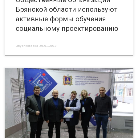
Брянской области используют
активные формы обучения
социальному проектированию
Опубликовано
26.01.2019
13 декабря 2018 года в Брянском государственном
университете имени академика И.Г. Петровского прошел
итоговый форум НКО «Роль НКО в социально-экономическом
развитии региона». В нем приняло участие более 150
представителей общественных организаций (объединений) и
добровольческих инициатив, вузовской общественности.
Форум проводился при поддержке Правительства Брянской
области, департамента внутренней политики Брянской
области и […]