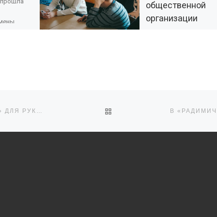
 прошла
общественной
.
организации
смены
«Радимичи – де
ный центр
естно с
Чернобыля»
С 21 по 23 марта 2022 г
волонтеры клуба «Рос
г. Клинцы прошли
стажировку на базе
ОБРАТНО К СПИСКУ ЗАПИ
общественной организ
АИФ ЗАПУСТИЛ PR-АКСЕЛЕРАТОР «ФОРМУЛА УСПЕХА» ДЛЯ РУКОВОДИТЕЛЕЙ НКО
«Радимичи – детям
Чернобыля» […]