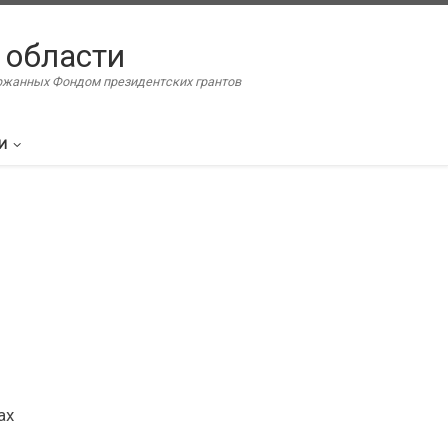
 области
ержанных Фондом президентских грантов
И
ах