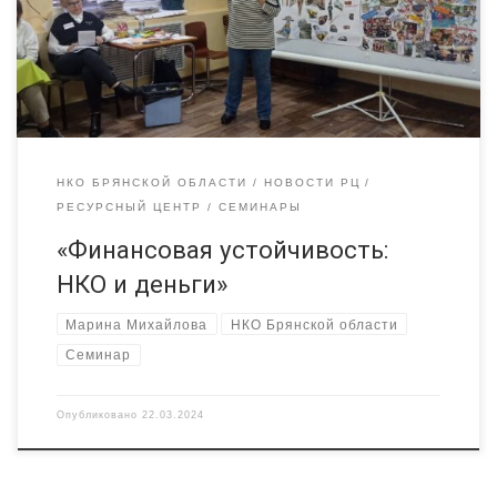
заявленной темы и обмен опытом. Обсудим: — за счет каких
ресурсов живут сейчас российские НКО, — какие в настоящее
время существуют самые […]
НКО БРЯНСКОЙ ОБЛАСТИ
НОВОСТИ РЦ
РЕСУРСНЫЙ ЦЕНТР
СЕМИНАРЫ
«Финансовая устойчивость:
НКО и деньги»
Марина Михайлова
НКО Брянской области
Семинар
Опубликовано
22.03.2024