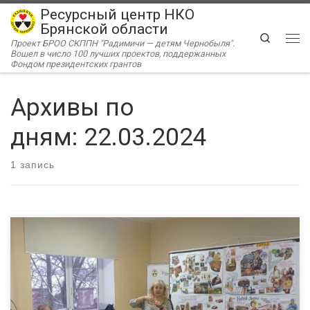
Ресурсный центр НКО
Перейти к содержимому
Брянской области
Search
Проект БРОО СКППН "Радимичи — детям Чернобыля".
Ме
Вошел в число 100 лучших проектов, поддержанных
Фондом президентских грантов
Архивы по
дням:
22.03.2024
1 запись
16 апреля 2024 года Ресурсный центр «Радимичи» приглашает
на дискуссионную площадку «Финансовая устойчивость: НКО
и деньги». В центре внимания – выступления представителей
НКО Брянской и Архангельской областей в рамках