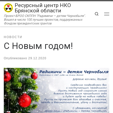
Ресурсный центр НКО
Перейти к содержимому
Брянской области
Search
Проект БРОО СКППН "Радимичи — детям Чернобыля".
Ме
Вошел в число 100 лучших проектов, поддержанных
Фондом президентских грантов
НОВОСТИ
С Новым годом!
Опубликовано
29.12.2020