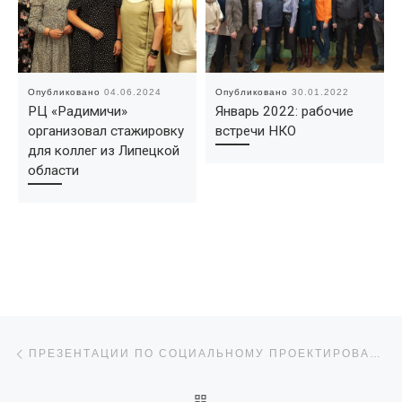
Опубликовано
04.06.2024
Опубликовано
30.01.2022
РЦ «Радимичи»
Январь 2022: рабочие
организовал стажировку
встречи НКО
для коллег из Липецкой
области
Навигация по записям
Предыдущая запись
ПРЕЗЕНТАЦИИ ПО СОЦИАЛЬНОМУ ПРОЕКТИРОВАНИЮ-2019
ОБРАТНО К СПИСКУ ЗАПИ