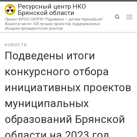
Ресурсный центр НКО
Перейти к содержимому
Брянской области
Search
Проект БРОО СКППН "Радимичи — детям Чернобыля".
Ме
Вошел в число 100 лучших проектов, поддержанных
Фондом президентских грантов
НОВОСТИ
Подведены итоги
конкурсного отбора
инициативных проектов
муниципальных
образований Брянской
области на 2023 год