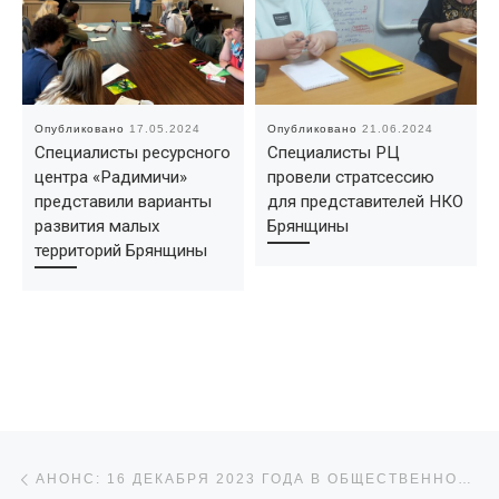
Опубликовано
17.05.2024
Опубликовано
21.06.2024
Специалисты ресурсного
Специалисты РЦ
центра «Радимичи»
провели стратсессию
представили варианты
для представителей НКО
развития малых
Брянщины
территорий Брянщины
Навигация по записям
Предыдущая запись
АНОНС: 16 ДЕКАБРЯ 2023 ГОДА В ОБЩЕСТВЕННОЙ ОРГАНИЗАЦИИ «РАДИМИЧИ-ДЕТЯМ ЧЕРНОБЫЛЯ» ПРОЙДЕТ СЕМИНАР «ПОСТРОЕНИЕ ОБРАЗА БУДУЩЕГО» ДЛЯ ЖИТЕЛЕЙ Г. НОВОЗЫБКОВ