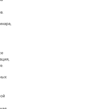
в.
инара,
се
ация,
е.
нных
ной
тная