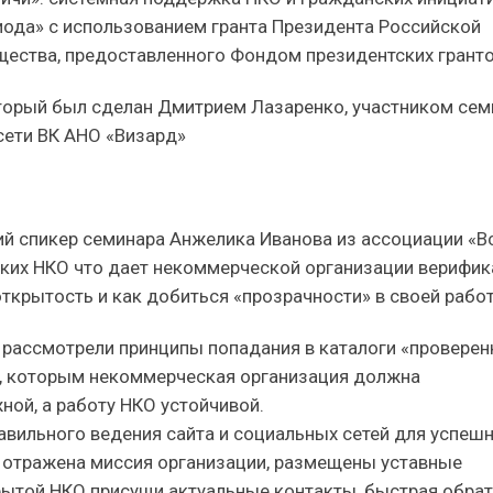
иода» с использованием гранта Президента Российской
щества, предоставленного Фондом президентских гранто
торый был сделан Дмитрием Лазаренко, участником сем
сети ВК АНО «Визард»
щий спикер семинара Анжелика Иванова из ассоциации «В
ких НКО что дает некоммерческой организации верифик
крытость и как добиться «прозрачности» в своей работ
рассмотрели принципы попадания в каталоги «провере
я, которым некоммерческая организация должна
ной, а работу НКО устойчивой.
вильного ведения сайта и социальных сетей для успеш
 отражена миссия организации, размещены уставные
рытой НКО присущи актуальные контакты, быстрая обра