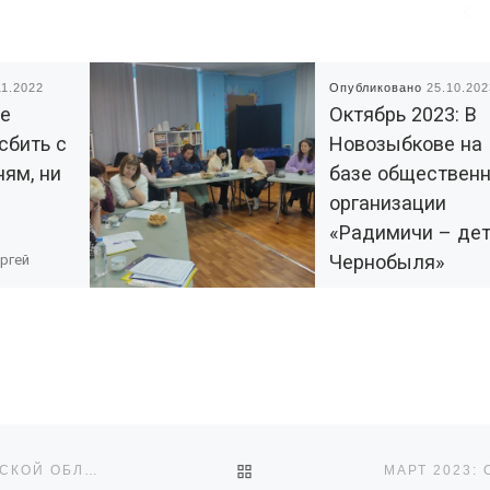
11.2022
Опубликовано
25.10.202
не
Октябрь 2023: В
сбить с
Новозыбкове на
ням, ни
базе обществен
организации
«Радимичи – де
Чернобыля»
ргей
 и
продолжает раб
водитель
«Школа
го клуба
социокультурног
те успеха.
проект
проектирования»
альной
23 октября прошла
очередная встреча
ОБРАТНО К СПИСКУ ЗАПИ
ФЕВРАЛЬ 2023: ОБЩЕСТВЕННЫЕ ОРГАНИЗАЦИИ БРЯНСКОЙ ОБЛАСТИ СОБРАЛИСЬ ВМЕСТЕ ВО ВСЕМИРНЫЙ ДЕНЬ НКО
представителей НКО,