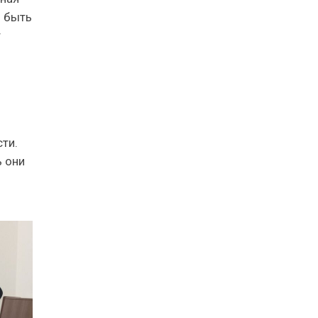
ы быть
т
ти.
ь они