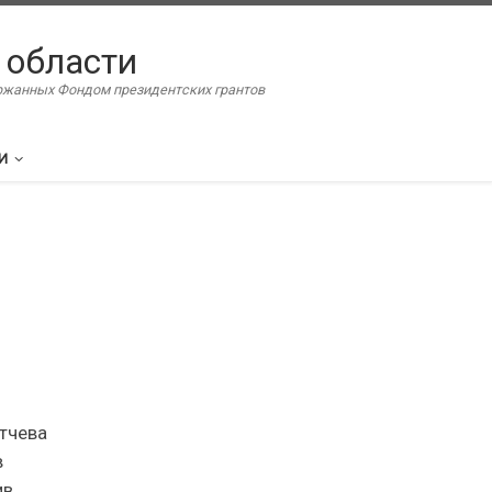
 области
ержанных Фондом президентских грантов
И
ютчева
в
ив