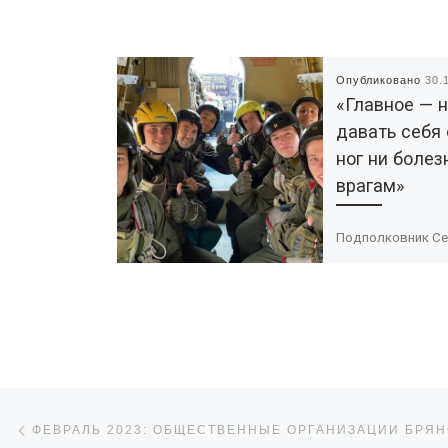
Опубликовано
30.
«Главное — 
давать себя 
ног ни болез
врагам»
Подполковник Се
Сизов, создатель
бессменный руко
Военно-спортивно
«Патриот» о секре
«С неба в бой» — 
Брянской регион
молодежной […]
Навигация по записям
Предыдущая запись