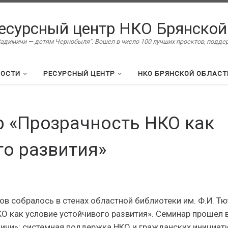
есурсный центр НКО Брянской
димичи — детям Чернобыля". Вошел в число 100 лучших проектов, подд
ВОСТИ
РЕСУРСНЫЙ ЦЕНТР
НКО БРЯНСКОЙ ОБЛАСТ
р «Прозрачность НКО как
го развития»
ов собралось в стенах областной библиотеки им. Ф.И. Т
КО как условие устойчивого развития». Семинар прошел 
ичи»: системная поддержка НКО и гражданских инициат