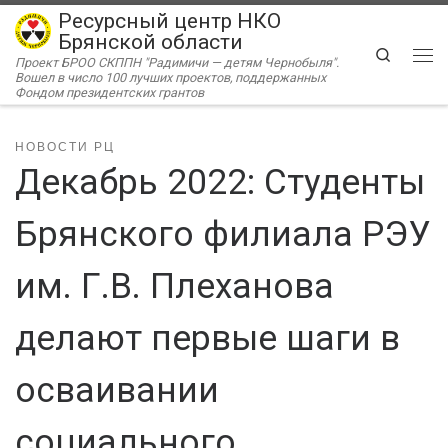
Ресурсный центр НКО
Перейти к содержимому
Брянской области
Search
Проект БРОО СКППН "Радимичи — детям Чернобыля".
Ме
Вошел в число 100 лучших проектов, поддержанных
Фондом президентских грантов
НОВОСТИ РЦ
Декабрь 2022: Студенты
Брянского филиала РЭУ
им. Г.В. Плеханова
делают первые шаги в
осваивании
социального