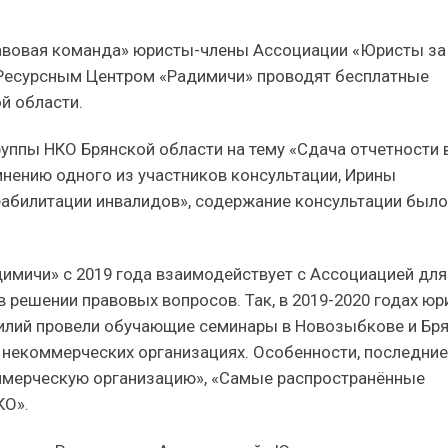
Правовая команда» юристы-члены Ассоциации «Юристы за
 Ресурсным Центром «Радимичи» проводят бесплатные
й области.
руппы НКО Брянской области на тему «Сдача отчетности 
 мнению одного из участников консультации, Ирины
еабилитации инвалидов», содержание консультации было
имичи» с 2019 года взаимодействует с Ассоциацией для
 решении правовых вопросов. Так, в 2019-2020 годах ю
илий провели обучающие семинары в Новозыбкове и Бр
о некоммерческих организациях. Особенности, последние
оммерческую организацию», «Самые распространённые
КО».