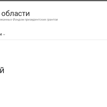
 области
ержанных Фондом президентских грантов
И
й