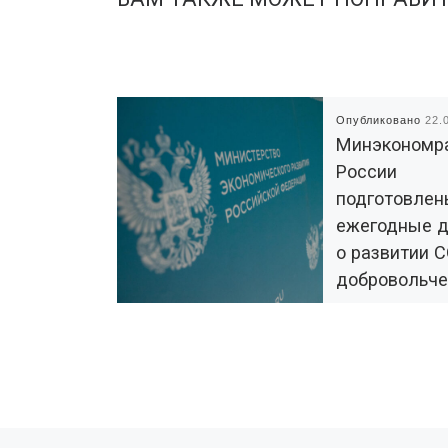
Опубликовано
22.
Минэкономр
России
подготовле
ежегодные 
о развитии 
добровольче
2022 году
По результатам 2
наблюдается
положительная д
развития некомм
сектора и