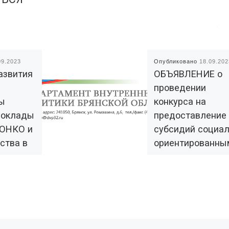
09.2023
Опубликовано
18.09.202
азвития
ОБЪЯВЛЕНИЕ о
проведении
ны
конкурса на
доклады
предоставление
СОНКО и
субсидий социа
ства в
ориентированны
некоммерческим
организациям
Брянской област
022 года
инамика
Департамент внутренн
ерческого
политики Брянской обл