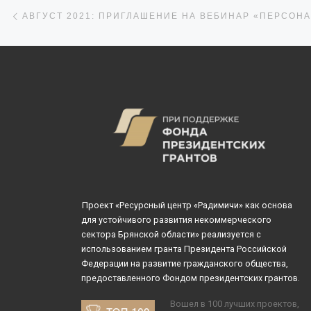
Навигация по записям
Предыдущая запись
добровольчества.
году в Российско
Федерации дейс
129 939 социально
Проект «Ресурсный центр «Радимичи» как основа
для устойчивого развития некоммерческого
сектора Брянской области» реализуется с
использованием гранта Президента Российской
Федерации на развитие гражданского общества,
предоставленного Фондом президентских грантов.
Вошел в 100 лучших проектов,