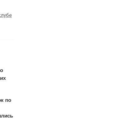
клубе
то
ших
ок по
ились