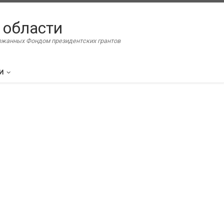
 области
ержанных Фондом президентских грантов
И