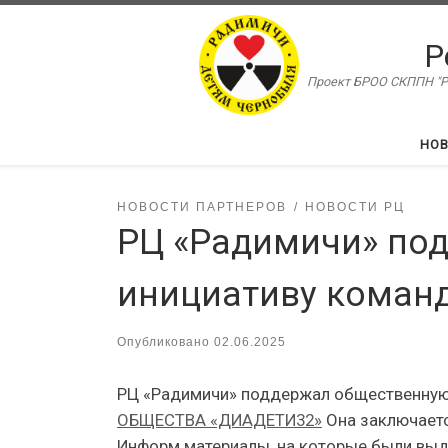
Перейти к содержимому
Р
Проект БРОО СКППН "Ра
НО
НОВОСТИ ПАРТНЕРОВ
НОВОСТИ РЦ
РЦ «Радимичи» по
инициативу коман
Опубликовано
02.06.2025
РЦ «Радимичи» поддержал общественну
ОБЩЕСТВА «ДИАДЕТИ32»
Она заключаетс
Информ.материалы, на которые были выд