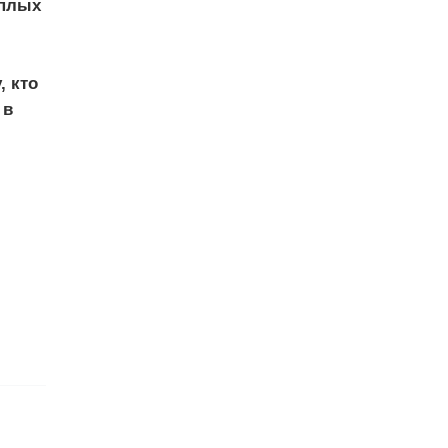
ёплых
, кто
 в