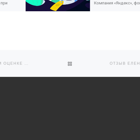
 при
Компания «Яндекс», фо
а
поддержки и развития
антов в
филантропии «КАФ» и
запустила
рекламное агентство 
й
запустили бесплатную
сплатными
школу благотворитель
для
маркетинга. Это корот
онлайн-курс из 11 […]
олонтёров.
ОБРАТНО К СПИСКУ ЗАПИ
ОТЗЫВ ИННЫ ШАРОВОЙ О СЕМИНАРЕ, ПОСВЯЩЁННОМ ОЦЕНКЕ В СОЦИАЛЬНЫХ ПРОЕКТАХ И ПРОГРАММАХ