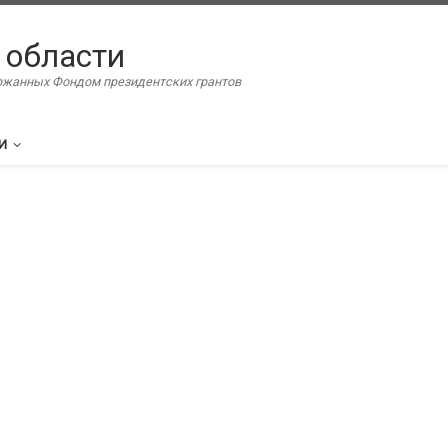
 области
ержанных Фондом президентских грантов
И