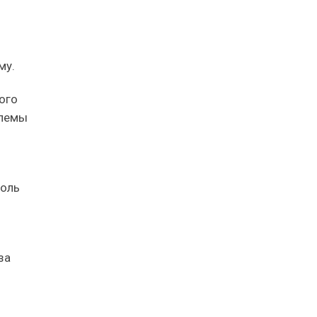
му.
ого
блемы
толь
за