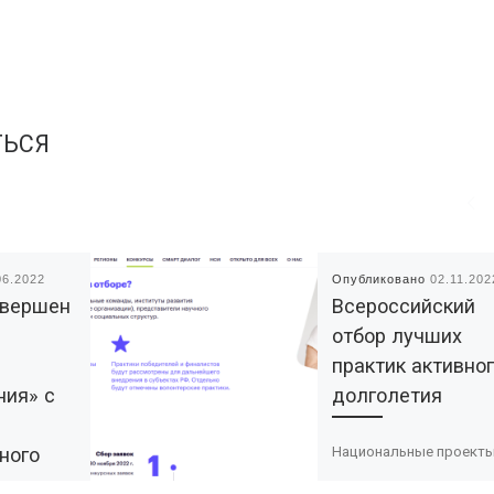
ТЬСЯ
06.2022
Опубликовано
02.11.202
авершен
Всероссийский
ы
отбор лучших
практик активно
ния» с
долголетия
ного
Национальные проект
России в партнёрстве 