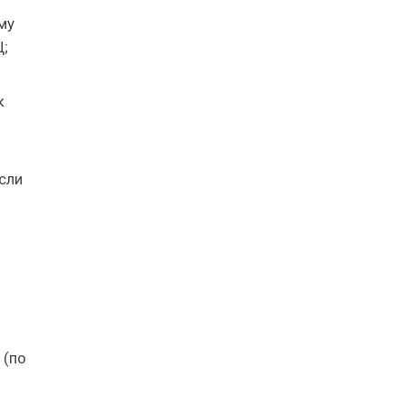
му
Ц;
к
если
 (по