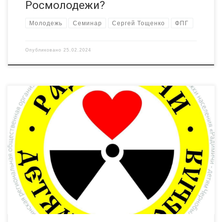
Росмолодежи?
Молодежь
Семинар
Сергей Тощенко
ФПГ
Опубликовано
25.02.2024
Ресурсный центр «Радимичи» получил грант Фонда
президентских грантов на реализацию проекта,
посвященного системному сотрудничеству для устойчивого
развития институтов гражданского общества. Это значит,
будет продолжена работа с представителями НКО и
социально активными жителями Брянской области, в том
числе молодежью. Значительным шагом в развитии НКО-
сектора Брянщины станет межрегиональное сотрудничество
общественных организаций и […]