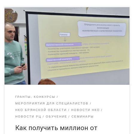
На базе ресурсного центра «Радимичи» в г. Новозыбкове
состоялись семинары, где эксперт по социальному
проектированию Сергей Тощенко (г. Брянск) рассказал, как
правильно подготовить заявку на грантовый конкурс
«Росмолодёжь.Гранты». Это конкурс, в котором могут
принять участие физлица от 14 до 35 лет, в нём огромное
количество номинаций. Интересно, что за несколько […]
ГРАНТЫ, КОНКУРСЫ
МЕРОПРИЯТИЯ ДЛЯ СПЕЦИАЛИСТОВ
НКО БРЯНСКОЙ ОБЛАСТИ
НОВОСТИ НКО
НОВОСТИ РЦ
ОБУЧЕНИЕ
СЕМИНАРЫ
Как получить миллион от