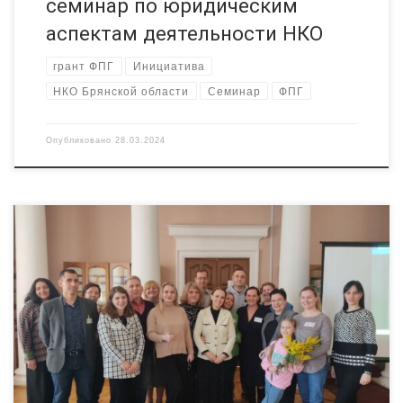
семинар по юридическим
аспектам деятельности НКО
грант ФПГ
Инициатива
НКО Брянской области
Семинар
ФПГ
Опубликовано
28.03.2024
Такую цель ставят перед собой участники нашей новой
школы социокультурного проектирования. Два десятка
слушателей, среди которых преподаватели,
предприниматели, общественники, коллеги по
некоммерческому сектору, муниципалы пришли уже
заряженные творческими и креативными идеями, чтобы
придать им форму, понять принципы подготовки грантовой
заявки для Президентского фонда культурных инициатив
(ПФКИ), обрести единомышленников. Встреча проходила […]