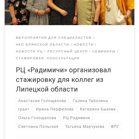
защиты граждан «Виктория» ВИКТОРИЯ. Ирина Перфилова,
директора РАСТЁМ […]
МЕРОПРИЯТИЯ ДЛЯ СПЕЦИАЛИСТОВ
НКО БРЯНСКОЙ ОБЛАСТИ
НОВОСТИ
НОВОСТИ РЦ
РЕСУРСНЫЙ ЦЕНТР
СЕМИНАРЫ
СТАЖИРОВКИ, КОНСУЛЬТАЦИИ
РЦ «Радимичи» организовал
стажировку для коллег из
Липецкой области
Анастасия Голощапова
Галина Таболина
грант
Ирина Перфилова
Катерина Быкова
Ольга Голощапова
РЦ Радимичи
Светлана Польская
Татьяна Марчукова
ФПГ