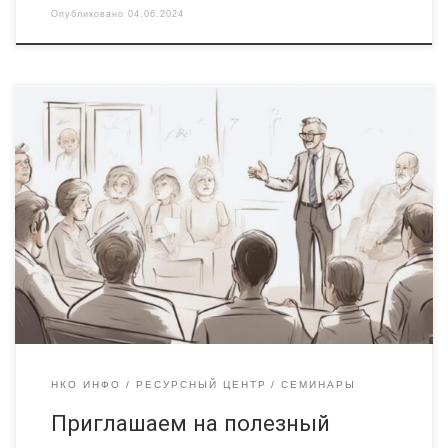
Опубликовано
04.06.2024
4-5 апреля 2024 года Ресурсный центр «Радимичи»
приглашает представителей НКО на двухдневный семинар
«Юридические аспекты деятельности НКО. Последние
изменения».
Ведущие семинара: юристы Ресурсный Центр
«ИНИЦИАТИВА» (г. Калуга). Также предполагается участие
представителей Минюста Брянской области.
В рамках
семинара мы обсудим законодательство, регулирующее
деятельность НКО, и последние изменения в нем, выбор
правовой формы и […]
НКО ИНФО
РЕСУРСНЫЙ ЦЕНТР
СЕМИНАРЫ
Приглашаем на полезный