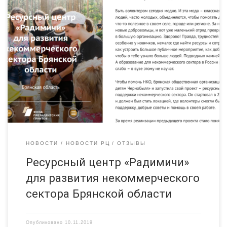
https://топ.гранты.рф/project?id=9 Что планировали сделать
Быть волонтером сегодня модно. И эта мода – классная.
Все больше людей, часто молодых, объединяются, чтобы
помогать другим, делать что-то полезное в своем селе,
городе или регионе. За ними тянутся новые добровольцы,
и вот уже маленький отряд превращается в большую
организацию. Здорово! Правда, трудностей у НКО, особенно
у новичков, немало: где найти ресурсы и сотрудников,
как устроить […]
НОВОСТИ
НОВОСТИ РЦ
ОТЗЫВЫ
Ресурсный центр «Радимичи»
для развития некоммерческого
сектора Брянской области
Опубликовано
10.11.2019