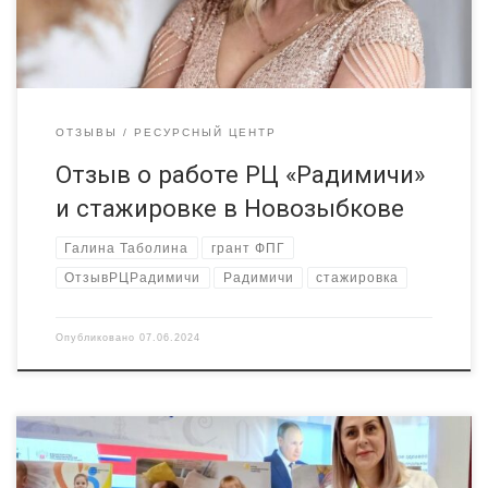
толчок […]
ОТЗЫВЫ
РЕСУРСНЫЙ ЦЕНТР
Отзыв о работе РЦ «Радимичи»
и стажировке в Новозыбкове
Галина Таболина
грант ФПГ
ОтзывРЦРадимичи
Радимичи
стажировка
Опубликовано
07.06.2024
«Сели в поезд, бежали бегом по перрону, только отдышались,