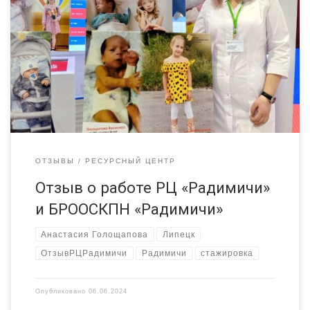
а в сердце стучит благодарность. Благодарю: Екатерину
Николаевну за организацию стажировки в Брянской
региональной общественной организации социальной и
культурно-просветительской поддержки населения
«Радимичи». Светлану — за инсайты во время проведения
дискуссионной площадки. Наталью — за новые пиар-
технологии. Никиту — за надежное мужское […]
ОТЗЫВЫ
РЕСУРСНЫЙ ЦЕНТР
Отзыв о работе РЦ «Радимичи»
и БРООСКПН «Радимичи»
Анастасия Голощапова
Липецк
ОтзывРЦРадимичи
Радимичи
стажировка
Опубликовано
06.06.2024