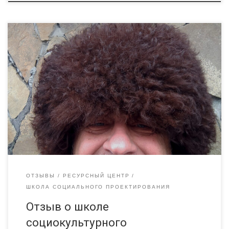
Уже завтра у нас стартует курс социокультурного
проектирования в Брянске «От идеи до разработки
социокультурного проекта», а сегодня у
нас #ОтзывРЦРадимичи от давнего друга и партнера Андрей
Таловерко, директора Новозыбковской детской
художественной школы.
«Мне кажется, что занятие
в Ресурсный центр «Радимичи», в школе социального
проектирования — это великолепная идея, она была
реализована и у нас […]
ОТЗЫВЫ
РЕСУРСНЫЙ ЦЕНТР
ШКОЛА СОЦИАЛЬНОГО ПРОЕКТИРОВАНИЯ
Отзыв о школе
социокультурного