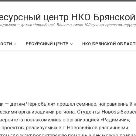
есурсный центр НКО Брянской
димичи — детям Чернобыля". Вошел в число 100 лучших проектов, подд
ВОСТИ
РЕСУРСНЫЙ ЦЕНТР
НКО БРЯНСКОЙ ОБЛАСТ
чи — детям Чернобыля» прошел семинар, направленный 
ескими организациями региона. Студенты Новозыбковс
верситета познакомились с организацией «Радимичи»,
 проектов, реализуемых в г. Новозыбков различными
 том,где ждут волонтерскую помощь и как можно реали