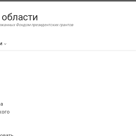
 области
ержанных Фондом президентских грантов
И
на
кого
зовать