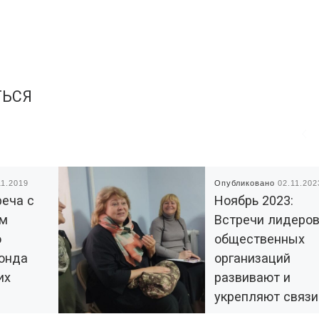
ТЬСЯ
11.2019
Опубликовано
02.11.202
реча с
Ноябрь 2023:
ем
Встречи лидеро
о
общественных
онда
организаций
их
развивают и
укрепляют связи
м в
НКО-секторе