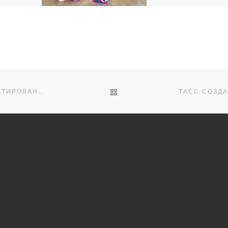
е с
В рамках нашего грант
проекта, посвященного
з
развитию системного
ой
сотрудничества НКО
Брянщины, «Ресурсный
центр «Радимичи» —
й
системное сотрудниче
и
для устойчивого разви
ОБРАТНО К СПИСКУ ЗАПИ
МАЙ 2023: ЗАПУСКАЕМ «ШКОЛУ СОЦИАЛЬНОГО ПРОЕКТИРОВАНИЯ» ДЛЯ ЮГО-ЗАПАДНЫХ РАЙОНОВ БРЯНСКОЙ ОБЛАСТИ
институтов гражданск
[…]
пециалисты
ра
яли
енции
рая была
роводится
 центра
нтр […]