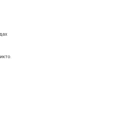
дах
икто.