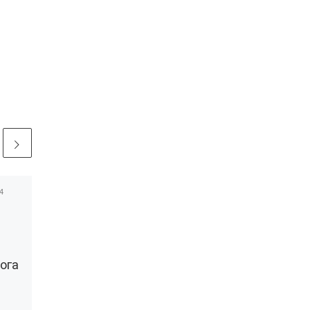
4
Опубликовано
20.09.2020
Эксперты ОНФ
выступили за
разработку
ога
федеральной
программы
развития детских