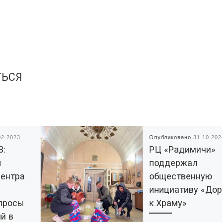
ТЬСЯ
02.2023
Опубликовано
31.10.202
3:
РЦ «Радимичи»
ы
поддержал
центра
общественную
инициативу «Дор
просы
к Храму»
й в