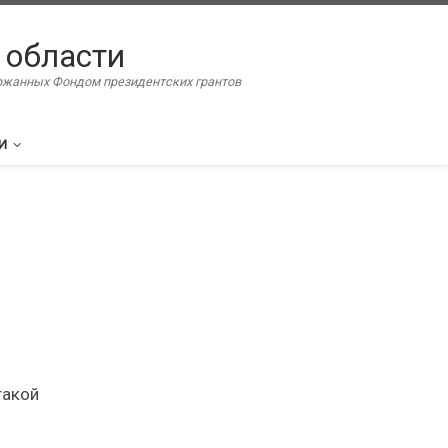
 области
ержанных Фондом президентских грантов
И
такой