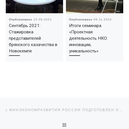
Опубликовано
15.09.2021
Опубликовано
09.11.2024
Cентябрь 2021:
Итоги семинара
Стажировка
«Проектная
представителей
деятельность НКО:
брянского казачества в
инновации,
Новокемпе
уникальность»
Навигация по записям
Предыдущая запись
МИНЭКОНОМРАЗВИТИЯ РОССИИ ПОДГОТОВЛЕН ОТЧЕТ О БЛАГОТВОРИТЕЛЬНОСТИ В РЕГИОНАХ ЗА 2021-2022 ГОДЫ
ОБРАТНО К СПИСКУ ЗАПИ