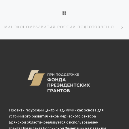
ОБРАТНО К СПИСКУ ЗАПИ
С
МИНЭКОНОМРАЗВИТИЯ РОССИИ ПОДГОТОВЛЕН ОТЧЕТ О БЛАГОТВОРИТЕЛЬНОСТИ В РЕГИОНАХ ЗА 2021-2022 ГОДЫ
Проект «Ресурсный центр «Радимичи» как основа для
устойчивого развития некоммерческого сектора
Брянской области» реализуется с использованием
гранта Президента Российской Федерации на развитие