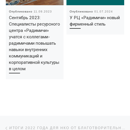
Опубликовано
11.09.2023
Опубликовано
01.07.2024
Сентябрь 2023:
У РЦ «Радимичи» новый
Специалисты ресурсного
фирменный стиль
центра «Радимичи»
учатся с коллегами-
радимичами повышать
навыки внутренних
коммуникаций и
корпоративной культуры
в целом
Навигация по записям
Предыдущая запись
ИТОГИ 2022 ГОДА ДЛЯ НКО ОТ БЛАГОТВОРИТЕЛЬНОГО ФОНДА «НУЖНА ПОМОЩЬ»