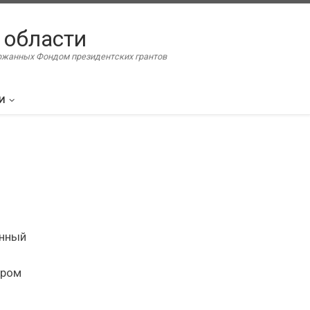
 области
ержанных Фондом президентских грантов
И
енный
тром