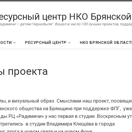
есурсный центр НКО Брянской
димичи — детям Чернобыля". Вошел в число 100 лучших проектов, подд
ВОСТИ
РЕСУРСНЫЙ ЦЕНТР
НКО БРЯНСКОЙ ОБЛАСТ
ы проекта
лы, и визуальный образ. Смыслами наш проект, посвящ
анского общества на Брянщине при поддержке ФПГ, уже
нды РЦ «Радимичи» у нас первая в студии. Воскресным у
третились в студии Владимира Клещёва в городе
г друга в новом свете и на новом фоне.