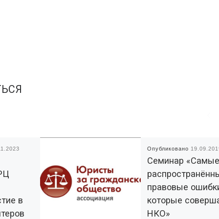
ТЬСЯ
11.2023
Опубликовано
19.09.201
Семинар «Самы
РЦ
распространённ
правовые ошибки
стие в
которые соверш
теров
НКО»