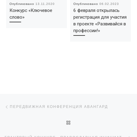
Опубликовано
13.11.2020
Опубликовано
06.02.2023
Конкурс «Ключевое
6 февраля открылась
слово»
регистрация для участия
в проекте «Развивайся в
профессии!»
Навигация по записям
Предыдущая запись
ПЕРЕДВИЖНАЯ КОНФЕРЕНЦИЯ АВАНГАРД
ОБРАТНО К СПИСКУ ЗАПИ
С