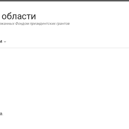
 области
ержанных Фондом президентских грантов
И
а.