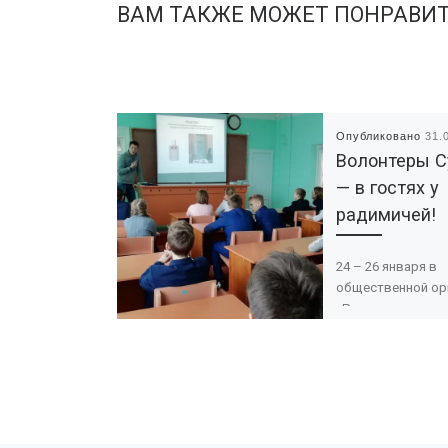
ВАМ ТАКЖЕ МОЖЕТ ПОНРАВИ
Опубликовано
31.
Волонтеры 
— в гостях у
радимичей!
24 – 26 января в
общественной ор
«Радимичи» воло
студенты Суражс
педагогического 
прошли трехдне
стажировку-обуче
цель состояла в
компетенций […]