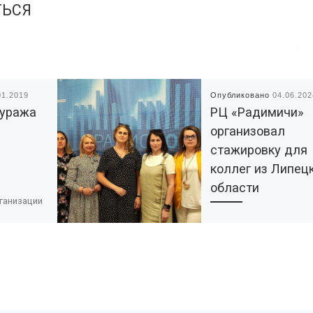
ТЬСЯ
01.2019
Опубликовано
04.06.202
Суража
РЦ «Радимичи»
организовал
стажировку для
коллег из Липец
области
ганизации
нтеры,
Первая стажировка в
кого
нашем проекте «Ресур
колледжа,
центр «Радимичи» —
вную
системное сотрудниче
ние. Ее
для устойчивого разви
 повышении
институтов гражданск
общества», который