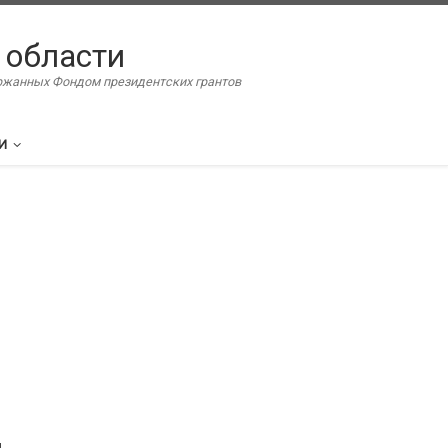
 области
ержанных Фондом президентских грантов
И
я