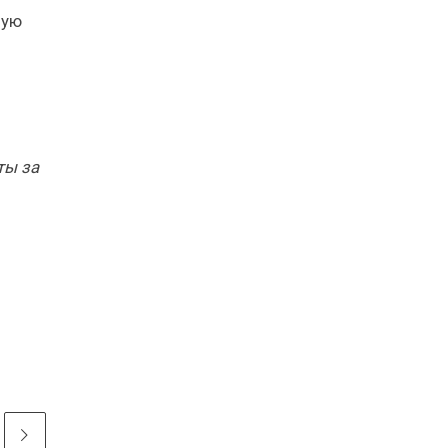
ную
ты за