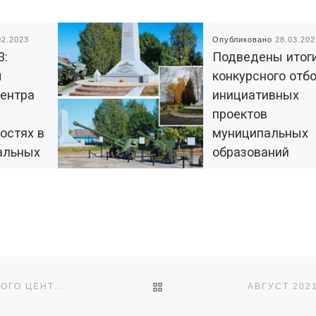
02.2023
Опубликовано
28.03.202
3:
Подведены итог
ы
конкурсного отб
центра
инициативных
проектов
остях в
муниципальных
альных
образований
Гарант»
Брянской област
ске
на 2023 год
е НЛО, а в
Победителями конкурс
елей
отбора признаны 99
тельные, а
проектов из 55
спешные
муниципальных
ОБРАТНО К СПИСКУ ЗАПИ
образований Брянской
АВГУСТ 2021: АКТИВНОЕ СОТРУДНИЧЕСТВО РЕСУРСНОГО ЦЕНТРА «РАДИМИЧИ» С АССОЦИАЦИЕЙ «ЮРИСТЫ ЗА ГРАЖДАНСКОЕ ОБЩЕСТВО» ПРОДОЛЖАЕТСЯ
 иметь […]
области. Сумма субсид
областного бюджета н