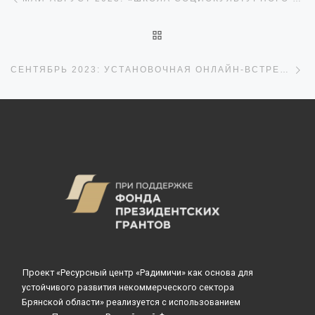
ОБРАТНО К СПИСКУ ЗАПИ
С
СЕНТЯБРЬ 2023: УСТАНОВОЧНАЯ ОНЛАЙН-ВСТРЕЧА С КОЛЛЕГАМИ ИЗ АРХАНГЕЛЬСКОГО ЦЕНТРА СОЦИАЛЬНЫХ ТЕХНОЛОГИЙ «ГАРАНТ». ТЕМА ВСТРЕЧИ: ВНЕДРЕНИЕ МЕТОДОЛОГИИ «МАЛЫМ ТЕРРИТОРИЯМ — БОЛЬШОЕ БУДУЩЕЕ»
Проект «Ресурсный центр «Радимичи» как основа для
устойчивого развития некоммерческого сектора
Брянской области» реализуется с использованием