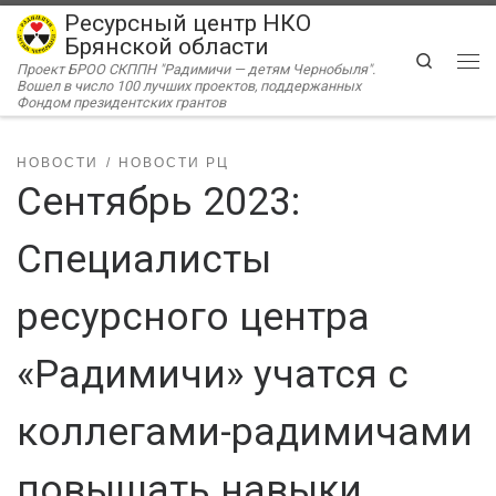
Ресурсный центр НКО
Перейти к содержимому
Брянской области
Search
Проект БРОО СКППН "Радимичи — детям Чернобыля".
Ме
Вошел в число 100 лучших проектов, поддержанных
Фондом президентских грантов
НОВОСТИ
НОВОСТИ РЦ
Сентябрь 2023:
Специалисты
ресурсного центра
«Радимичи» учатся с
коллегами-радимичами
повышать навыки