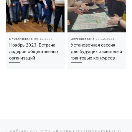
Опубликовано
06.11.2023
Опубликовано
29.12.2024
Ноябрь 2023: Встреча
Установочная сессия
лидеров общественных
для будущих заявителей
организаций
грантовых конкурсов
Навигация по записям
Предыдущая запись
МАЙ-АВГУСТ 2023: «ШКОЛА СОЦИОКУЛЬТУРНОГО ПРОЕКТИРОВАНИЯ» В ЮГО-ЗАПАДНЫХ РАЙОНАХ БРЯНСКОЙ ОБЛАСТИ