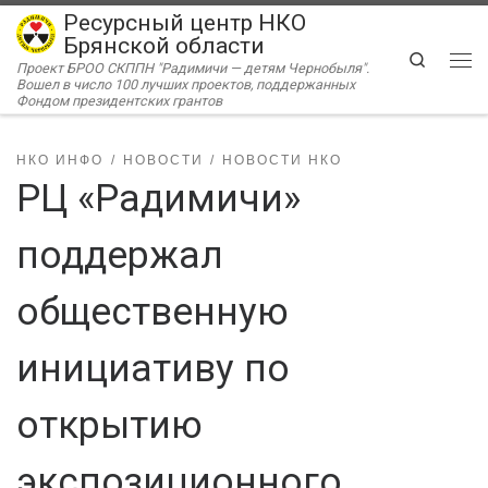
Ресурсный центр НКО
Перейти к содержимому
Брянской области
Search
Проект БРОО СКППН "Радимичи — детям Чернобыля".
Ме
Вошел в число 100 лучших проектов, поддержанных
Фондом президентских грантов
НКО ИНФО
НОВОСТИ
НОВОСТИ НКО
РЦ «Радимичи»
поддержал
общественную
инициативу по
открытию
экспозиционного