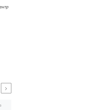
ентр
3
Опубликовано
28.10.2024