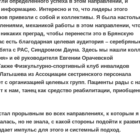
гли определенного успеха в этом направлении, и
информацию. Интересно и то, что лидеры этого
нов привезли с собой и коллективы. Я была настоль
лениями, механикой работы в этом направлении, чт
 никаких преград, чтобы перенести это в Брянскую
нас есть благодарная целевая аудитория – серебряны
бята с РАС, Синдромом Дауна. Здесь мы нашли колл
я» и её руководителя Евгении Орачевской
Также Физкультурно-спортивный клуб инвалидов
 Латышева из Ассоциации сестринского персонала
 с организацией целевых групп. Пациенты рады с н
т к нам, танец как средство реабилитации, приобщен
 стал прорывным во всех направлениях, к которым я
лась, но не знала, с какой стороны подойти к разви
дает импульс для этого и системный подход.