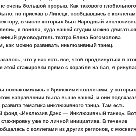
не очень большой прорыв. Как такового глобального
 было, но приехав в Липецк, пообщавшись с коллегам
сектору, в числе которых был Народный инклюзивн
лели», я поняла, куда нашей студии можно двигатьс
енный руководитель театра Елена Богомолова
, как можно развивать инклюзивный танец.
азалось, что у нас есть всё, чтоб продвинуться в эт
 этой стажировки прямо с корабля на бал, я ринула
мы познакомились с брянскими коллегами, у которых
этом направлении была выше нашей, и они подсказа
 развита тематика инклюзивного танца. Там есть
й фонд «Инклюзив Дэнс — Инклюзивный танец». Вот
 стажировку уже по личной инициативе. В течение
 общалась с коллегами из других регионов, с москви