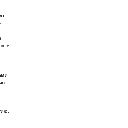
ко
о
е
ег в
ами
ие
тию.