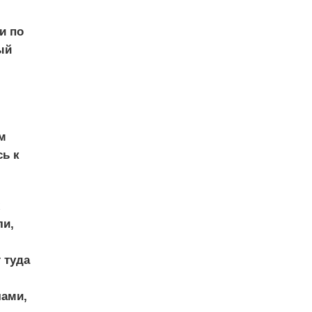
и по
ый
я
ом
сь к
ли,
 туда
чами,