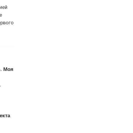
ией
е
ервого
. Моя
.
екта