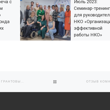
реча с
Июль 2023:
ем
Семинар-тренинг
о
для руководител
онда
НКО «Организац
их
эффективной
работы НКО»
м в
мичи –
11-12 июля 2023 года в г
Брянск прошел
обыля»
двухдневный семинар-
тренинг. Его ведущей с
лся визит
Михайлова Марина
рального
Евгеньевна, директор
а
Центра социальных
ОБРАТНО К СПИСКУ ЗАПИ
УСТАНОВОЧНАЯ СЕССИЯ ДЛЯ БУДУЩИХ ЗАЯВИТЕЛЕЙ ГРАНТОВЫХ КОНКУРСОВ
антов
технологий «Гарант» (г. 
нтьева в
– детям
амках
]