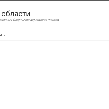
 области
ержанных Фондом президентских грантов
И