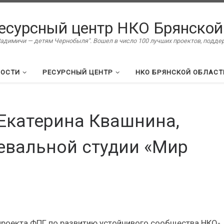
есурсный центр НКО Брянской
димичи — детям Чернобыля". Вошел в число 100 лучших проектов, подд
ВОСТИ
РЕСУРСНЫЙ ЦЕНТР
НКО БРЯНСКОЙ ОБЛАСТ
 Екатерина Квашнина,
евальной студии «Мир
проекта ФПГ по развитию устойчивого сообщества НКО-