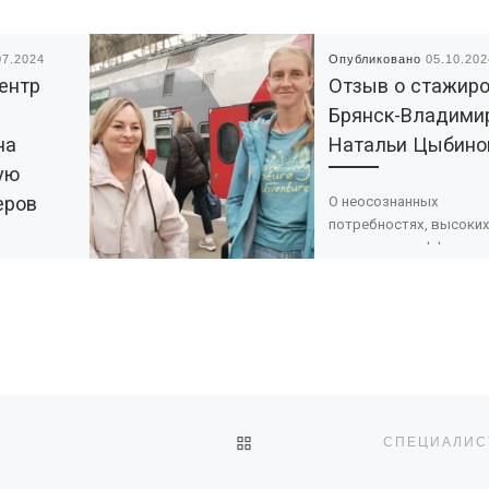
07.2024
Опубликовано
05.10.202
ентр
Отзыв о стажир
Брянск-Владими
на
Натальи Цыбино
ую
еров
О неосознанных
потребностях, высоки
социальных эффектах и
чем их едят Заметки
ная пора,
Натальи Сергеевны о
дохнуть, и
стажировке Когда в эт
году я впервые […]
е
ые события
здить на
е
ОБРАТНО К СПИСКУ ЗАПИ