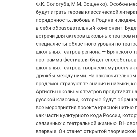
Ф.К. Сологуба, М.М. Зощенко). Особое м
будут играть героев классической литера
порядочность, любовь к Родине и людям,
в себя образовательный компонент. Буде
встречи для актеров школьных театров и 
специалисты областного уровня по театр
школьных театров региона — Брянского т
программа фестиваля будет способствов
школьных театров, творческому росту ак
дружбы между ними. На заключительном э
продемонстрируют те знания и навыки, ко
Артисты школьных театров представят на
русской классики, которые будут обраще
все мероприятия проекта красной нитью п
как части культурного кода России, кото
связанных с театральной жизнью. В Нов
впервые. Он станет открытой творческой