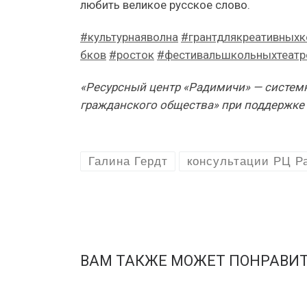
любить великое русское слово.
#культурнаяволна
#грантдлякреативных
бков
#росток
#фестивальшкольныхтеатр
«Ресурсный центр «Радимичи» — системн
гражданского общества» при поддержке
Галина Гердт
консультации РЦ Р
ВАМ ТАКЖЕ МОЖЕТ ПОНРАВИ