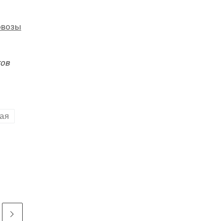
овозы
тов
ая