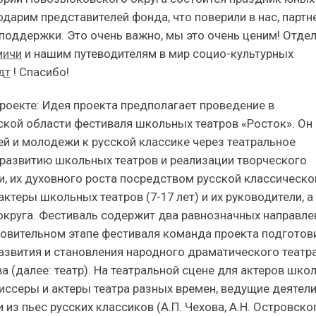
одарим представителей фонда, что поверили в нас, партн
 поддержки. Это очень важно, мы это очень ценим! Отде
мичи
и нашим путеводителям в мир социо-культурных
дт
! Спасибо!
оекте: Идея проекта предполагает проведение в
кой области фестиваля школьных театров «Росток». Он
й и молодежи к русской классике через театральное
 развитию школьных театров и реализации творческого
и, их духовного роста посредством русской классическо
актеры школьных театров (7-17 лет) и их руководители, а
 округа. Фестиваль содержит два равнозначных направле
товительном этапе фестиваля команда проекта подготов
азвития и становления народного драматического театр
 (далее: театр). На театральной сцене для актеров шко
иссеры и актеры театра разных времен, ведущие деятел
из пьес русских классиков (А.П. Чехова, А.Н. Островског