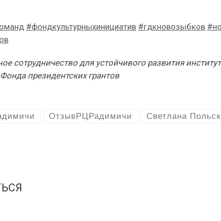
команд
#фондкультурныхинициатив
#гдкновозыбков
#н
ов
ое сотрудничество для устойчивого развития институ
 Фонда президентских грантов
адимичи
ОтзывРЦРадимичи
Светлана Польск
ТЬСЯ