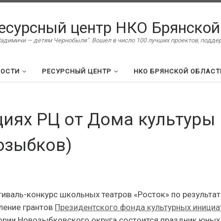
есурсный центр НКО Брянской
димичи — детям Чернобыля". Вошел в число 100 лучших проектов, подд
ВОСТИ
РЕСУРСНЫЙ ЦЕНТР
НКО БРЯНСКОЙ ОБЛАСТ
циях РЦ от Дома культуры
озыбков)
иваль-конкурс школьных театров «Росток» по результа
вление грантов
Президентского фонда культурных инициа
тории Новозыбковского округа состоится праздник юных