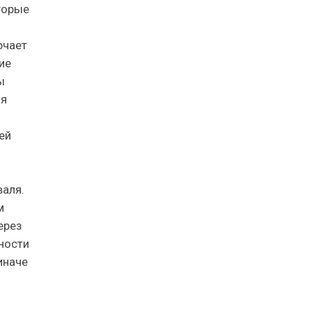
торые
ючает
ие
ы
ия
ей
валя.
м
ерез
ности
иначе