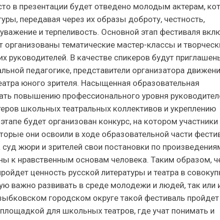
есто в презентации будет отведено молодым актерам, ко
туры, передавая через их образы доброту, честность,
 уважение и терпеливость. Основной этап фестиваля вкл
т организованы тематические мастер-классы и творческ
их руководителей. В качестве спикеров будут приглашен
альной педагогике, представители организатора движен
еатра юного зрителя. Насыщенная образовательная
ать повышению профессионального уровня руководител
теров школьных театральных коллективов и укреплению
тапе будет организован конкурс, на котором участники
торые они освоили в ходе образовательной части фести
 суд жюри и зрителей свои постановки по произведения
ны к нравственным основам человека. Таким образом, ч
ройдет ценность русской литературы и театра в совокуп
рую важно развивать в среде молодежи и людей, так или 
озыбковском городском округе такой фестиваль пройдет
 площадкой для школьных театров, где учат понимать и