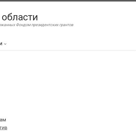
 области
ержанных Фондом президентских грантов
И
там
тив