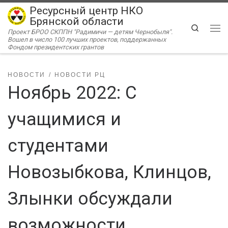
Ресурсный центр НКО
Перейти к содержимому
Брянской области
Search
Проект БРОО СКППН "Радимичи — детям Чернобыля".
Ме
Вошел в число 100 лучших проектов, поддержанных
Фондом президентских грантов
НОВОСТИ
НОВОСТИ РЦ
Ноябрь 2022: С
учащимися и
студентами
Новозыбкова, Клинцов,
Злынки обсуждали
возможности