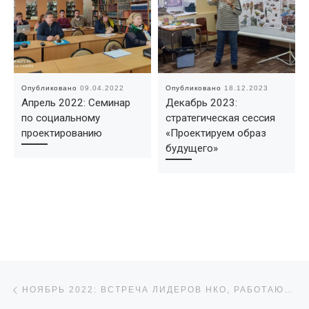
Опубликовано
09.04.2022
Опубликовано
18.12.2023
Апрель 2022: Семинар
Декабрь 2023:
по социальному
стратегическая сессия
проектированию
«Проектируем образ
будущего»
Навигация по записям
Предыдущая запись
НОЯБРЬ 2022: ВСТРЕЧА ЛИДЕРОВ НКО, РАБОТАЮЩИХ В ЮГО-ЗАПАДНЫХ РАЙОНАХ БРЯНСКОЙ ОБЛАСТИ.