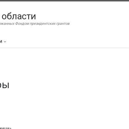
 области
ержанных Фондом президентских грантов
И
ры
мичи»