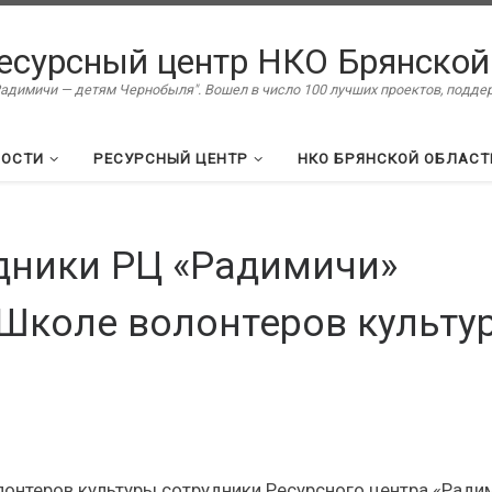
есурсный центр НКО Брянской
димичи — детям Чернобыля". Вошел в число 100 лучших проектов, подд
ВОСТИ
РЕСУРСНЫЙ ЦЕНТР
НКО БРЯНСКОЙ ОБЛАСТ
дники РЦ «Радимичи»
 Школе волонтеров культу
олонтеров культуры сотрудники Ресурсного центра «Ради