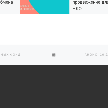
обмена
продвижение дл
НКО
с
ми
К участию в конкурсе
приглашаются социаль
ориентированные
некоммерческие
встреч с
организации. Заявки на
их НКО и
участие принимаются д
ов для
сентября 2023 г. Грант
рамках
ОБРАТНО К СПИСКУ ЗАПИ
ОПУБЛИКОВАНЫ 100 ЛУЧШИХ ПРОЕКТОВ, ПОДДЕРЖАННЫХ ФОНДОМ ПРЕЗИДЕНТСКИХ ГРАНТОВ И ДРУГИЕ РЕЗУЛЬТАТЫ ПУБЛИЧНОЙ ОЦЕНКИ 2023 ГОДА
рассчитан на рекламную
ровок
]