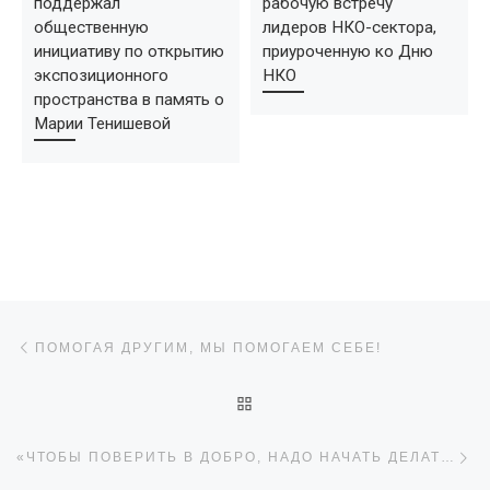
поддержал
рабочую встречу
общественную
лидеров НКО-сектора,
инициативу по открытию
приуроченную ко Дню
экспозиционного
НКО
пространства в память о
Марии Тенишевой
Навигация по записям
Предыдущая запись
ПОМОГАЯ ДРУГИМ, МЫ ПОМОГАЕМ СЕБЕ!
ОБРАТНО К СПИСКУ ЗАПИ
С
«ЧТОБЫ ПОВЕРИТЬ В ДОБРО, НАДО НАЧАТЬ ДЕЛАТЬ ЕГО»