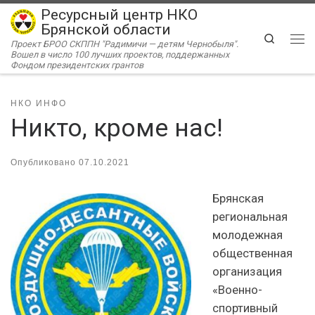
Ресурсный центр НКО
Перейти к содержимому
Брянской области
Search
Проект БРОО СКППН "Радимичи — детям Чернобыля".
Ме
Вошел в число 100 лучших проектов, поддержанных
Фондом президентских грантов
НКО ИНФО
Никто, кроме нас!
Опубликовано
07.10.2021
Брянская
региональная
молодежная
общественная
организация
«Военно-
спортивный