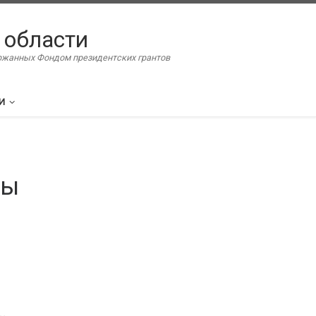
 области
ержанных Фондом президентских грантов
И
ды