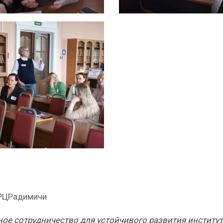
РЦРадимичи
ое сотрудничество для устойчивого развития институ