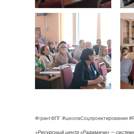
#грантФПГ
#школаСоцпроектирования
#
«Ресурсный центр «Радимичи» — системн