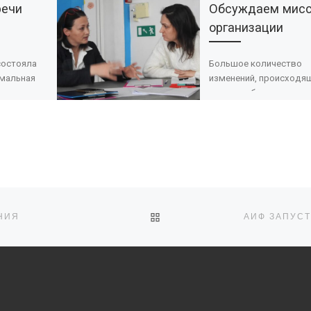
речи
Обсуждаем мис
организации
 состояла
Большое количество
мальная
изменений, происходя
мире, требует от
некоммерческих
ганизаций
организаций умения б
турно-
реагировать на ситуац
 центре
учиться новому, решат
(Брянском
возникающие проблем
ре). На
задачи. […]
ОБРАТНО К СПИСКУ ЗАПИ
НИЯ