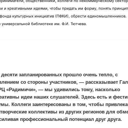
приниматели, общественники, коллеги по
некоммерческому сектор
 и креативными идеями, чтобы придать им форму, понять принци
о фонда культурных инициатив (ПФКИ), обрести единомышленников.
 универсальной библиотеке им. Ф.И. Тютчева.
з десяти запланированных прошло очень тепло, с
лением со стороны участников, — рассказывает Га
 РЦ «Радимичи», — мы удивились тому, насколько
еативны идеи наших слушателей. Здесь есть и фести
умы. Коллеги заинтересованы в том, чтобы привлека
творческие коллективы из других регионов для обм
силивая профессиональный потенциал друг друга.