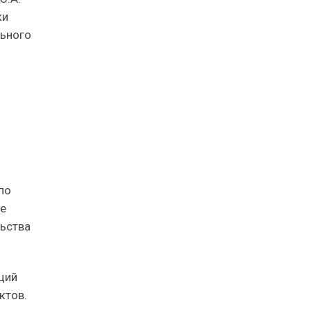
ки
льного
по
се
льства
ций
ктов.