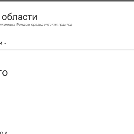
 области
ержанных Фондом президентских грантов
И
го
Ю.А.