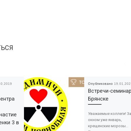
ТЬСЯ
10.2019
Опубликовано
19.01.202
Встречи-семина
центра
Брянске
частие
Уважаемые коллеги! З
окном уже январь,
енки 3 в
крещенские морозы…