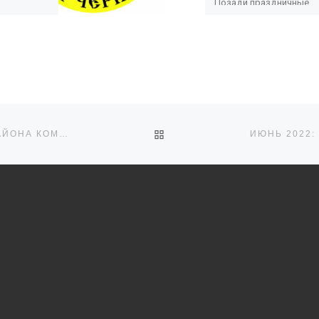
Позади праздничные
хлопоты и вот уже нач
вторая рабочая неделя
трудники
года. Мы с […]
ра
е в
1» в г.
чения:
базовые
ОБРАТНО К СПИСКУ ЗАПИ
АПРЕЛЬ 2022: В ПОСЕЛКЕ МИРНЫЙ ГОРДЕЕВСКОГО РАЙОНА КОМАНДА АКТИВИСТОВ УХАЖИВАЕТ ЗА МОГИЛАМИ УЧАСТНИКОВ ВЕЛИКОЙ ОТЕЧЕСТВЕННОЙ ВОЙНЫ И СОЗДАЕТ «КНИГУ ПАМЯТИ»