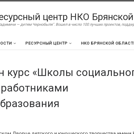
есурсный центр НКО Брянской
димичи — детям Чернобыля". Вошел в число 100 лучших проектов, подд
ВОСТИ
РЕСУРСНЫЙ ЦЕНТР
НКО БРЯНСКОЙ ОБЛАСТ
н курс «Школы социально
 работниками
образования
ском Дворце детского и юношеского творчества имени 