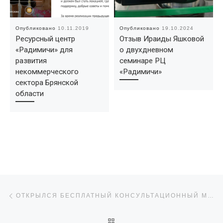
Опубликовано
10.11.2019
Опубликовано
19.10.2024
Ресурсный центр
Отзыв Ираиды Яшковой
«Радимичи» для
о двухдневном
развития
семинаре РЦ
некоммерческого
«Радимичи»
сектора Брянской
области
Навигация по записям
Предыдущая запись
ОТКРЫЛСЯ БЕСПЛАТНЫЙ КОНСУЛЬТАЦИОННЫЙ МЕДИАЦЕНТР ДЛЯ НКО
ОБРАТНО К СПИСКУ ЗАПИ