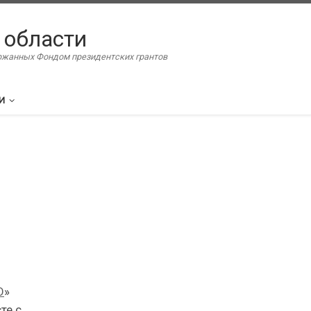
 области
ержанных Фондом президентских грантов
И
О
»
те с