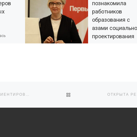
еров
познакомила
ых
работников
образования с
азами социально
проектирования
ась
реча, на
ители и
Светлана Польская пр
ись
участие в Семинаре-
и и
совещании » Проектна
и,
деятельность в услови
 и остро
образовательной
осами. […]
организации» для
специалистов из всех
ОБРАТНО К СПИСКУ ЗАПИ
ПОРЯДОК ВКЛЮЧЕНИЯ НКО В РЕЕСТР СОЦИАЛЬНО ОРИЕНТИРОВАННЫХ НЕКОММЕРЧЕСКИХ ОРГАНИЗАЦИЙ
муниципальных
образований Брянской
области, которые […]