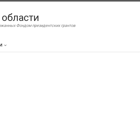
 области
ержанных Фондом президентских грантов
И