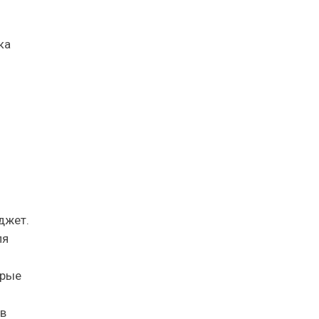
ка
джет.
ля
орые
ов