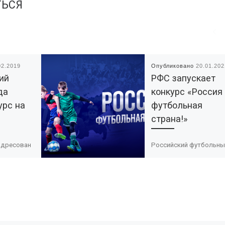
ТЬСЯ
02.2019
Опубликовано
20.01.202
ий
РФС запускает
да
конкурс «Россия
урс на
футбольная
страна!»
адресован
Российский футбольны
КО,
союз объявляет о стар
своить
всероссийского смотр
одели и
конкурса среди
фере
организаторов массов
и детей,
футбола «Россия —
футбольная страна!».
Участвовать в конкурс