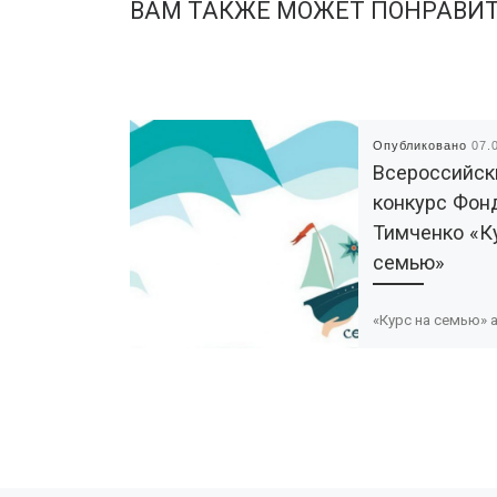
ВАМ ТАКЖЕ МОЖЕТ ПОНРАВИ
Опубликовано
07.
Всероссийск
конкурс Фон
Тимченко «К
семью»
«Курс на семью» 
организациям и Н
которые хотят о
новые методы, м
инструменты в с
поддержки семьи 
сделать […]