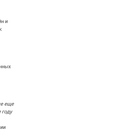
йн и
к
енных
се еще
 году
ции