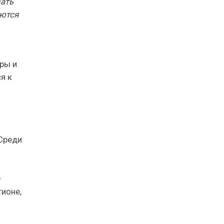
ать
аются
ры и
я к
 Среди
О
гионе,