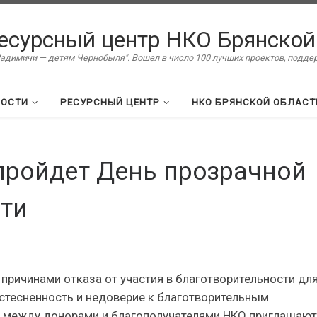
есурсный центр НКО Брянской
димичи — детям Чернобыля". Вошел в число 100 лучших проектов, подд
ВОСТИ
РЕСУРСНЫЙ ЦЕНТР
НКО БРЯНСКОЙ ОБЛАСТ
пройдет День прозрачной
сти
причинами отказа от участия в благотворительности дл
стесненность и недоверие к благотворительным
ду между донорами и благополучателями НКО приглашают