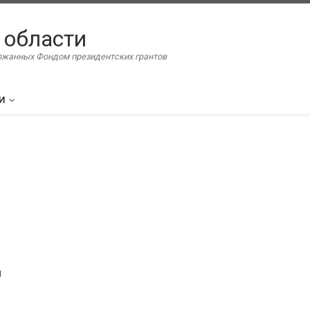
 области
ержанных Фондом президентских грантов
И
я