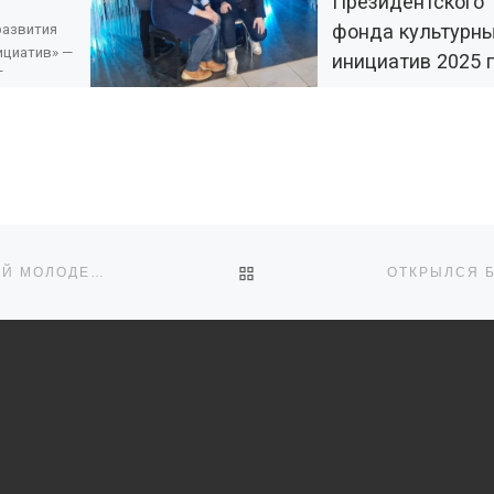
Президентского
фонда культурн
развития
ициатив» —
инициатив 2025 
Грани» —
т «Молодые
Тысячи творческих ко
по всей стране в
 сектора»
установленный срок (с 
ор
июля по 10 сентября) м
т […]
подготовить заявки,
оформить их на сайте [
ОБРАТНО К СПИСКУ ЗАПИ
СЕМИНАР ДЛЯ АКТИВНЫХ ПРЕДСТАВИТЕЛЕЙ КАЗАЧЬЕЙ МОЛОДЕЖИ