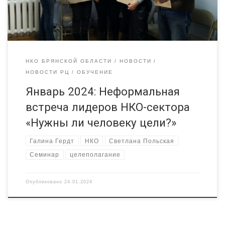
вообще? Какой должна быть […]
НКО БРЯНСКОЙ ОБЛАСТИ
НОВОСТИ
НОВОСТИ РЦ
ОБУЧЕНИЕ
Январь 2024: Неформальная
встреча лидеров НКО-сектора
«Нужны ли человеку цели?»
Галина Гердт
НКО
Светлана Польская
Семинар
целеполагание
Опубликовано
24.01.2024