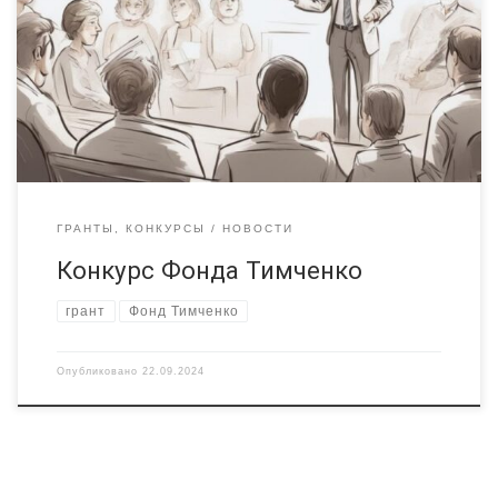
всестороннее развитие детей и подростков на малых
территориях. Особенности
вовлечение местных сообществ
учет мнения детей и их активное участие в разработке и
реализации проектов
цель конкурса — раскрытие
потенциала детей и подростков, живущих на малых
территориях, для их успешной […]
ГРАНТЫ, КОНКУРСЫ
НОВОСТИ
Конкурс Фонда Тимченко
грант
Фонд Тимченко
Опубликовано
22.09.2024