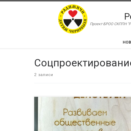
Перейти к содержимому
Р
Проект БРОО СКППН "Ра
НО
Соцпроектировани
2 записи
Ресурсный центр «Радимичи» объявляет набор
на обучающий курс «От идеи до разработки
социокультурного проекта»
Для участия в курс
приглашаются представители НКО-сектора,
систем образования и культуры, индивидуальные