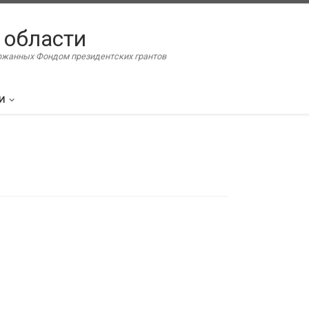
 области
ержанных Фондом президентских грантов
И