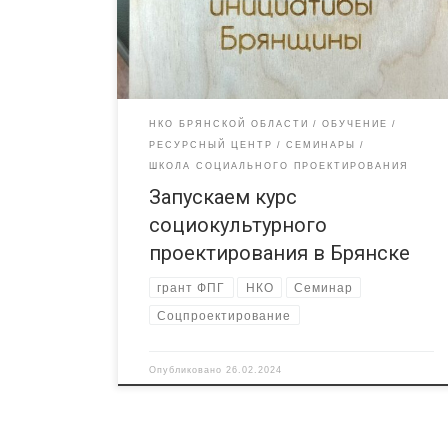
предприниматели, работающие в сфере культуры
и креативных индустрий.
Обучение на курсе
будет проводиться для участников бесплатно в
рамках социального проекта «Ресурсный центр
«Радимичи» — […]
НКО БРЯНСКОЙ ОБЛАСТИ
ОБУЧЕНИЕ
РЕСУРСНЫЙ ЦЕНТР
СЕМИНАРЫ
ШКОЛА СОЦИАЛЬНОГО ПРОЕКТИРОВАНИЯ
Запускаем курс
социокультурного
проектирования в Брянске
грант ФПГ
НКО
Семинар
Соцпроектирование
Опубликовано
26.02.2024