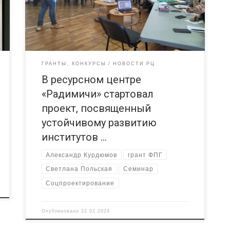
Новозыбкове. Всего в нем приняли участие более
20 человек. Этот семинар открывает обучающий
курс, он посвящен социальному проектированию.
Участники узнают, что такое социальный проект и
в чем его […]
ГРАНТЫ, КОНКУРСЫ
НОВОСТИ РЦ
В ресурсном центре
«Радимичи» стартовал
проект, посвященный
устойчивому развитию
институтов …
Александр Курдюмов
грант ФПГ
Светлана Польская
Семинар
Соцпроектирование
Опубликовано
22.02.2024