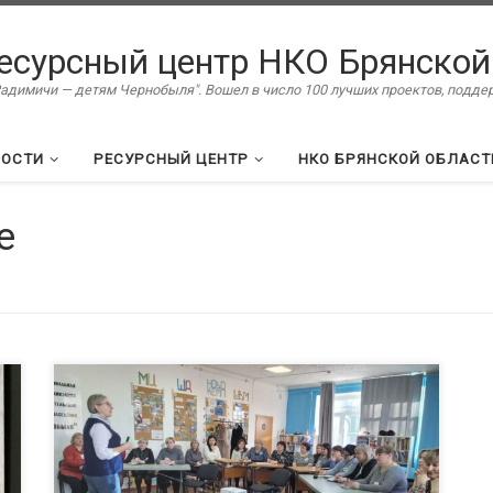
есурсный центр НКО Брянской
димичи — детям Чернобыля". Вошел в число 100 лучших проектов, подд
ВОСТИ
РЕСУРСНЫЙ ЦЕНТР
НКО БРЯНСКОЙ ОБЛАСТ
е
Специалисты ресурсного центра (РЦ) «Радимичи»
провели однодневный семинар «Введение в азы
е
социокультурного проектирования» для
представителей некоммерческих организаций,
муниципальных организаций и общественников в