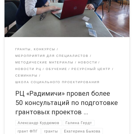
Такая работа продолжается в РЦ уже много лет благодаря
поддержке Фонда президентских грантов. Команда РЦ
подвела промежуточные итоги за 3 […]
ГРАНТЫ, КОНКУРСЫ
МЕРОПРИЯТИЯ ДЛЯ СПЕЦИАЛИСТОВ
МЕТОДИЧЕСКИЕ МАТЕРИАЛЫ
НОВОСТИ
НОВОСТИ РЦ
ОБУЧЕНИЕ
РЕСУРСНЫЙ ЦЕНТР
СЕМИНАРЫ
ШКОЛА СОЦИАЛЬНОГО ПРОЕКТИРОВАНИЯ
РЦ «Радимичи» провел более
50 консультаций по подготовке
грантовых проектов …
Александр Курдюмов
Галина Гердт
грант ФПГ
гранты
Екатерина Быкова