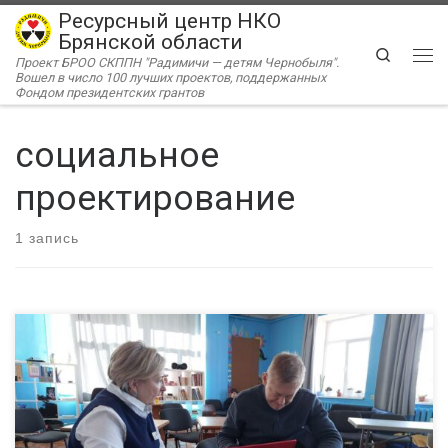
Ресурсный центр НКО
Перейти к содержимому
Брянской области
Search
Проект БРОО СКППН "Радимичи — детям Чернобыля".
Ме
Вошел в число 100 лучших проектов, поддержанных
Фондом президентских грантов
социальное
проектирование
1 запись
Более 50 консультаций провел Ресурсный центр «Радимичи» в
этом году. Специалисты РЦ помогают нащупать идею проекта,
придать ей структурированный вид, подсказывают, как
добиться тех или иных результатов в процессе реализации.