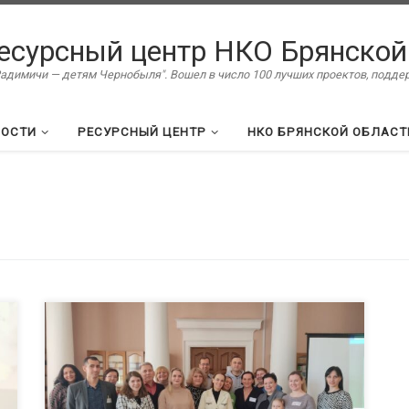
есурсный центр НКО Брянской
димичи — детям Чернобыля". Вошел в число 100 лучших проектов, подд
ВОСТИ
РЕСУРСНЫЙ ЦЕНТР
НКО БРЯНСКОЙ ОБЛАСТ
Такую цель ставят перед собой участники нашей
новой школы социокультурного проектирования.
Два десятка слушателей, среди которых
преподаватели, предприниматели, общественники,
коллеги по некоммерческому сектору, муниципалы