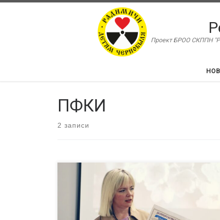
Перейти к содержимому
Р
Проект БРОО СКППН "Ра
НО
ПФКИ
2 записи
РЦ «Радимичи» организовал ряд встреч с
лидерами брянских НКО и лидерами проектов для
гостей из Тула в рамках взаимных стажировок
внутри проекта «Ресурсный центр «Радимичи» —
системное сотрудничество для устойчивого