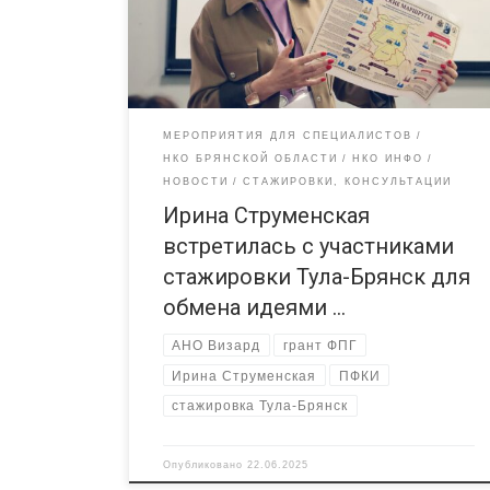
развития институтов гражданского общества» при
поддержке Фонда президентских грантов. Ирина
Струменская (АНО «Визард») — известный
брянский общественник, давний партнер РЦ […]
МЕРОПРИЯТИЯ ДЛЯ СПЕЦИАЛИСТОВ
НКО БРЯНСКОЙ ОБЛАСТИ
НКО ИНФО
НОВОСТИ
СТАЖИРОВКИ, КОНСУЛЬТАЦИИ
Ирина Струменская
встретилась с участниками
стажировки Тула-Брянск для
обмена идеями …
АНО Визард
грант ФПГ
Ирина Струменская
ПФКИ
стажировка Тула-Брянск
Опубликовано
22.06.2025