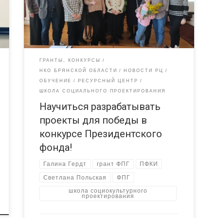
пришли уже заряженные творческими и
креативными идеями, чтобы придать им форму,
понять принципы подготовки грантовой заявки
для Президентского фонда культурных инициатив
(ПФКИ), обрести единомышленников. Встреча
проходила […]
ГРАНТЫ, КОНКУРСЫ
НКО БРЯНСКОЙ ОБЛАСТИ
НОВОСТИ РЦ
ОБУЧЕНИЕ
РЕСУРСНЫЙ ЦЕНТР
ШКОЛА СОЦИАЛЬНОГО ПРОЕКТИРОВАНИЯ
Научиться разрабатывать
проекты для победы в
конкурсе Президентского
фонда!
Галина Гердт
грант ФПГ
ПФКИ
Светлана Польская
ФПГ
школа социокультурного
проектирования