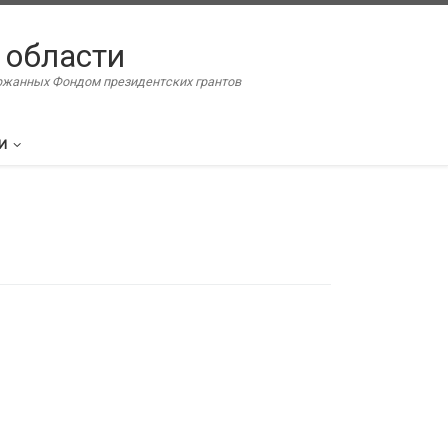
 области
ержанных Фондом президентских грантов
И