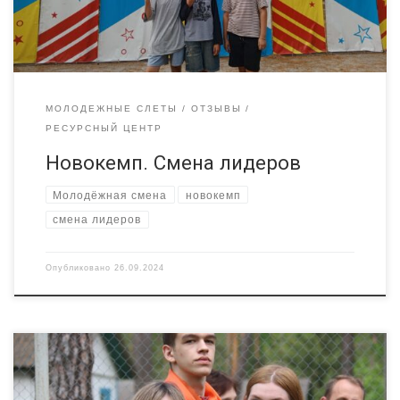
Прусковцова Ксения, Арещенко Дарья и Ковтунова Милена!
ПЕРВЫЙ ДЕНЬ смены был […]
МОЛОДЕЖНЫЕ СЛЕТЫ
ОТЗЫВЫ
РЕСУРСНЫЙ ЦЕНТР
Новокемп. Смена лидеров
Молодёжная смена
новокемп
смена лидеров
Опубликовано
26.09.2024
Семидневная инструктивная методическая смена (ИМС) для
будущих вожатых для детских оздоровительных лагерей