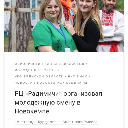
Брянщины состоялась в «Новокемпе». На дружественной
площадке встретились студенты профессионально-
педагогических колледжей, волонтёры, педагоги, сотрудники
«Радимичей», вожатые. За неделю участникам удалось очень
плотно поработать над такими темами, как толерантность,
конфликты во время отдыха детей, причины, пути их решения,
особенности […]
МЕРОПРИЯТИЯ ДЛЯ СПЕЦИАЛИСТОВ
МОЛОДЕЖНЫЕ СЛЕТЫ
НКО БРЯНСКОЙ ОБЛАСТИ
НКО ИНФО
НОВОСТИ
НОВОСТИ РЦ
СЕМИНАРЫ
РЦ «Радимичи» организовал
молодежную смену в
Новокемпе
Александр Курдюмов
Анастасия Рысева