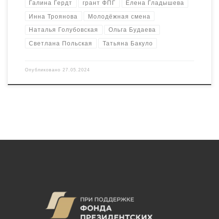
Галина Гердт
грант ФПГ
Елена Гладышева
Инна Троянова
Молодёжная смена
Наталья Голубовская
Ольга Будаева
Светлана Польская
Татьяна Бакуло
Опубликовано
27.05.2024