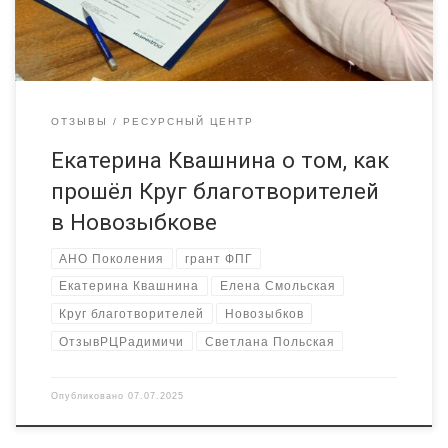
важных проектов: -БРОО «Художники-детям» — […]
ОТЗЫВЫ
РЕСУРСНЫЙ ЦЕНТР
Екатерина Квашнина о том, как
прошёл Круг благотворителей
в Новозыбкове
АНО Поколения
грант ФПГ
Екатерина Квашнина
Елена Смольская
Круг благотворителей
Новозыбков
ОтзывРЦРадимичи
Светлана Польская
Опубликовано
07.07.2025