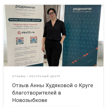
4 июля в Новозыбкове мы с коллегами провели «Круг
благотворителей». Новое событие не только для города, но и
для нас. Это был первый опыт в проведении таких
мероприятий, поэтому подготовка была длительной и
детальной. По уже имеющейся методичке Группы НКО
«Гарант» мы писали сценарий проведения нашего круга,
прорабатывая каждый этап: […]
ОТЗЫВЫ
РЕСУРСНЫЙ ЦЕНТР
Отзыв Анны Худяковой о Круге
благотворителей в
Новозыбкове