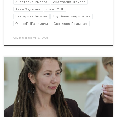
Анастасия Рысева
Анастасия Ткачева
Анна Худякова
грант ФПГ
Екатерина Быкова
Круг благотворителей
ОтзывРЦРадимичи
Светлана Польская
Опубликовано
05.07.2025
Добрые сердца, спасибо вам!
Словами не выразить, как
важны для нашего любимого города: инициатива и искренняя
поддержка!Обнимаю каждого участника и организатора
прекрасного Круга Благотворителей в Новозыбкове.
Здорово, что даже в небольших городах
благотворительность жива. Благодаря Вам будут
реализованы 3 замечательные инициативы:
«Уткомат» для
заботы о пернатых друзьях
Фестиваль уличной культуры […]