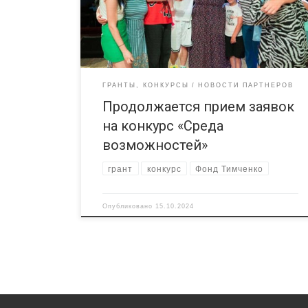
Конкурс Фонда Тимченко «Среда возможностей»
можно до 7 ноября по ссылке:
clck.ru/3DKbVC. Принять участие могут
организации, работающие […]
ГРАНТЫ, КОНКУРСЫ
НОВОСТИ ПАРТНЕРОВ
Продолжается прием заявок
на конкурс «Среда
возможностей»
грант
конкурс
Фонд Тимченко
Опубликовано
15.10.2024