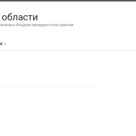
 области
ержанных Фондом президентских грантов
И