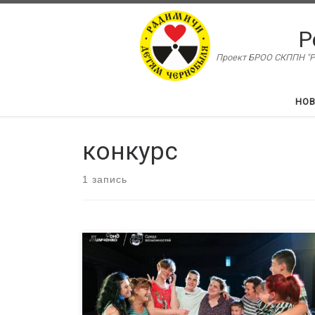
Перейти к содержимому
Р
Проект БРОО СКППН "Ра
НО
конкурс
1 запись
Грант в размере от 500 000 ₽ до 1 000 000 ₽ для
работающих с детьми и подростками на малых
территориях — до окончания срока подачи заявок
остался 1 месяц Подать заявку на конкурс