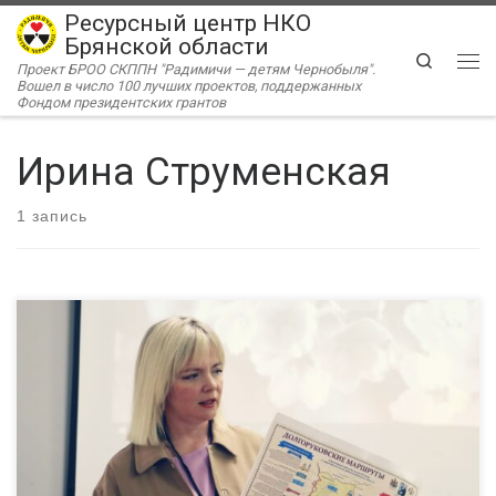
Ресурсный центр НКО
Перейти к содержимому
Брянской области
Search
Проект БРОО СКППН "Радимичи — детям Чернобыля".
Ме
Вошел в число 100 лучших проектов, поддержанных
Фондом президентских грантов
Ирина Струменская
1 запись
РЦ «Радимичи» организовал ряд встреч с лидерами брянских
НКО и лидерами проектов для гостей из Тула в рамках
взаимных стажировок внутри проекта «Ресурсный центр
«Радимичи» — системное сотрудничество для устойчивого
развития институтов гражданского общества» при поддержке
Фонда президентских грантов. Ирина Струменская (АНО