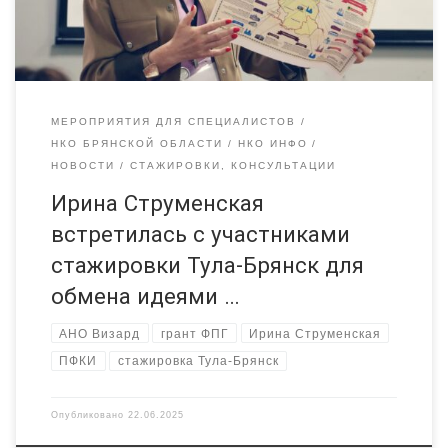
«Визард») — известный брянский общественник, давний
партнер РЦ […]
МЕРОПРИЯТИЯ ДЛЯ СПЕЦИАЛИСТОВ
НКО БРЯНСКОЙ ОБЛАСТИ
НКО ИНФО
НОВОСТИ
СТАЖИРОВКИ, КОНСУЛЬТАЦИИ
Ирина Струменская
встретилась с участниками
стажировки Тула-Брянск для
обмена идеями …
АНО Визард
грант ФПГ
Ирина Струменская
ПФКИ
стажировка Тула-Брянск
Опубликовано
22.06.2025