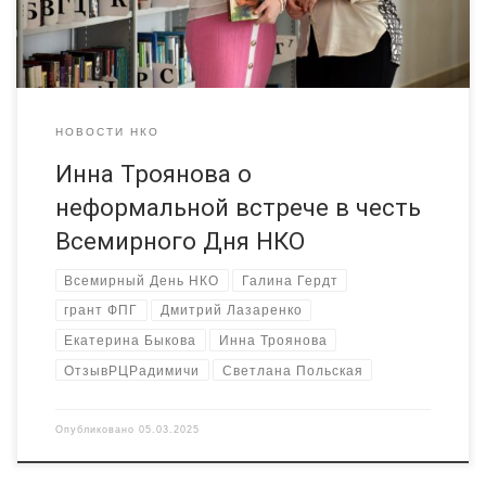
при поддержке Фонда президентских грантов. Далее
впечатления Инны от первого лица. Я считаю, […]
НОВОСТИ НКО
Инна Троянова о
неформальной встрече в честь
Всемирного Дня НКО
Всемирный День НКО
Галина Гердт
грант ФПГ
Дмитрий Лазаренко
Екатерина Быкова
Инна Троянова
ОтзывРЦРадимичи
Светлана Польская
Опубликовано
05.03.2025