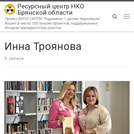
Ресурсный центр НКО
Перейти к содержимому
Брянской области
Search
Проект БРОО СКППН "Радимичи — детям Чернобыля".
Ме
Вошел в число 100 лучших проектов, поддержанных
Фондом президентских грантов
Инна Троянова
3 записи
Инна Троянова, руководитель АНО Центр социального
развития «ДЕЙСТВУЙ!», побывала на Неформальной встрече
лидеров, посвященной Всемирному Дню НКО. Эту встречу
организовал РЦ «Радимичи» в рамках проекта «Ресурсный
центр «Радимичи» — системное сотрудничество для
устойчивого развития институтов гражданского общества»