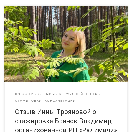
Стажировка: «Создание устойчивых социальных и творческих
проектов для решения местных вопросов».
Время,
проведенное во Владимирской области, пролетело
незаметно.
Г. Владимир. Площадка: Ресурсный центр НКО.
Встреча с представителями некоммерческих организаций и
органами власти. Конструктивный диалог о развитии малых
городов и поселений.
Далее, нас ожидала поездка в
удивительное место пос. Красная Горбатка, […]
НОВОСТИ
ОТЗЫВЫ
РЕСУРСНЫЙ ЦЕНТР
СТАЖИРОВКИ, КОНСУЛЬТАЦИИ
Отзыв Инны Трояновой о
стажировке Брянск-Владимир,
организованной РЦ «Радимичи»