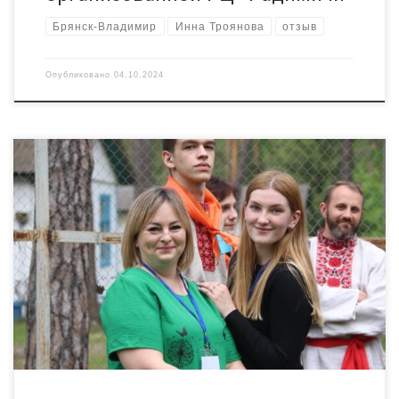
Брянск-Владимир
Инна Троянова
отзыв
Опубликовано
04.10.2024
Семидневная инструктивная методическая смена (ИМС) для
будущих вожатых для детских оздоровительных лагерей
Брянщины состоялась в «Новокемпе». На дружественной
площадке встретились студенты профессионально-
педагогических колледжей, волонтёры, педагоги, сотрудники
«Радимичей», вожатые. За неделю участникам удалось очень
плотно поработать над такими темами, как толерантность,
конфликты во время отдыха детей, причины, пути их решения,
особенности […]