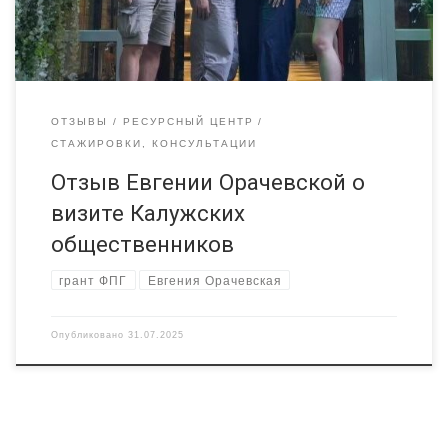
Фонда президентских грантов. Далее от первого лица:
Поставила себе задачу измерить социальную и […]
ОТЗЫВЫ
РЕСУРСНЫЙ ЦЕНТР
СТАЖИРОВКИ, КОНСУЛЬТАЦИИ
Отзыв Евгении Орачевской о
визите Калужских
общественников
грант ФПГ
Евгения Орачевская
Опубликовано
31.07.2025