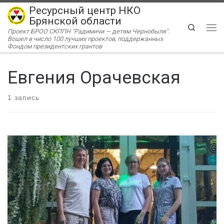
Ресурсный центр НКО
Перейти к содержимому
Брянской области
Search
Проект БРОО СКППН "Радимичи — детям Чернобыля".
Ме
Вошел в число 100 лучших проектов, поддержанных
Фондом президентских грантов
Евгения Орачевская
1 запись
Дефектолог (олигофренопедагог), логопед, учредитель и
руководитель центра «Гармония» (г. Брянск) Евгения
Орачевская принимала делегацию калужских общественников
в рамках взаимных стажировок в проекте «Ресурсный центр
«Радимичи» — системное сотрудничество для устойчивого
развития институтов гражданского общества» при поддержке