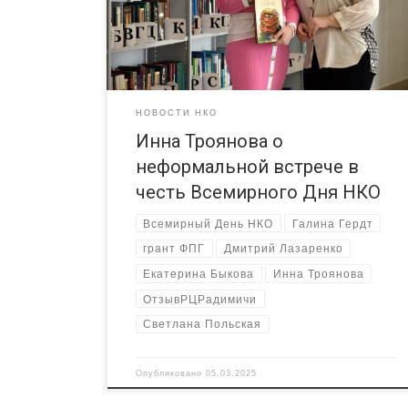
«Радимичи» — системное сотрудничество для
устойчивого развития институтов гражданского
общества» при поддержке Фонда президентских
грантов. Далее впечатления Инны от первого лица.
Я считаю, […]
НОВОСТИ НКО
Инна Троянова о
неформальной встрече в
честь Всемирного Дня НКО
Всемирный День НКО
Галина Гердт
грант ФПГ
Дмитрий Лазаренко
Екатерина Быкова
Инна Троянова
ОтзывРЦРадимичи
Светлана Польская
Опубликовано
05.03.2025