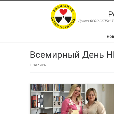
Перейти к содержимому
Р
Проект БРОО СКППН "Ра
НО
Всемирный День Н
1 запись
Инна Троянова, руководитель АНО Центр
социального развития «ДЕЙСТВУЙ!», побывала на
Неформальной встрече лидеров, посвященной
Всемирному Дню НКО. Эту встречу организовал Р
«Радимичи» в рамках проекта «Ресурсный центр