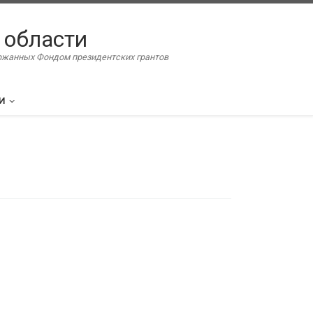
 области
ержанных Фондом президентских грантов
И