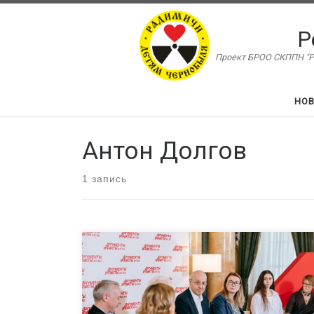
Перейти к содержимому
Р
Проект БРОО СКППН "Ра
НО
Антон Долгов
1 запись
Сегодня в России, по данным Минюста, 215 тыс
НКО. И ежегодно регистрируется более 11 тыс.
новых НКО. При этом деятельность в области
благотворительности, реализации социальных