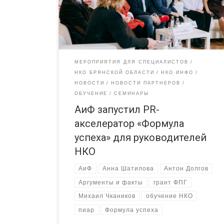
инициатив тесно связана со сферой коммуникаций
А потому выстраивание отношений со СМИ,
ведение страниц в соцсетях, создание
собственных электронных платформ – это […]
МЕРОПРИЯТИЯ ДЛЯ СПЕЦИАЛИСТОВ
НКО БРЯНСКОЙ ОБЛАСТИ
НКО ИНФО
НОВОСТИ
НОВОСТИ ПАРТНЕРОВ
ОБУЧЕНИЕ
СЕМИНАРЫ
АиФ запустил PR-
акселератор «Формула
успеха» для руководителей
НКО
АиФ
Анна Шатилова
Антон Долгов
Аргументы и факты
грант ФПГ
Михаил Чкаников
обучение НКО
пиар
Формула успеха