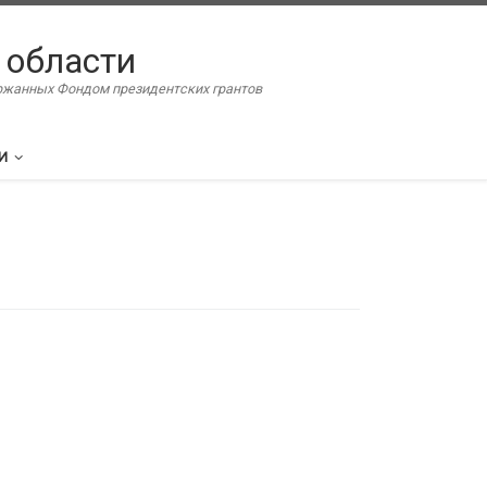
 области
ержанных Фондом президентских грантов
И