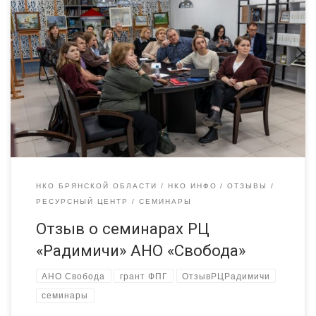
Мы продолжаем публиковать отзывы о семинарах и
консультациях РЦ «Радимичи» для некоммерческого сектора
Брянской области. Сегодня отзыв от АНО «Свобода», г.
Брянск. Наши сотрудники недавно приняли участие в
семинаре по подготовке проектов, и это было по-настоящему
вдохновляющим! Мы углубились в различные тренинги, а
также работали как в индивидуальном, так и […]
НКО БРЯНСКОЙ ОБЛАСТИ
НКО ИНФО
ОТЗЫВЫ
РЕСУРСНЫЙ ЦЕНТР
СЕМИНАРЫ
Отзыв о семинарах РЦ
«Радимичи» АНО «Свобода»
АНО Свобода
грант ФПГ
ОтзывРЦРадимичи
семинары