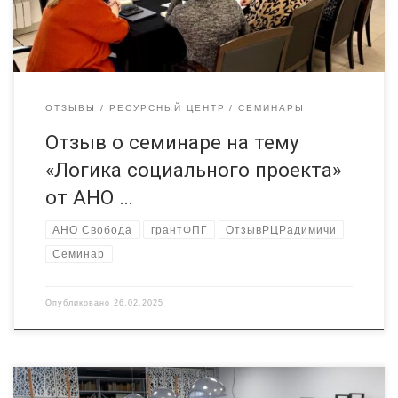
как правильно формулировать цели и задачи, анализировать
потребности целевой аудитории […]
ОТЗЫВЫ
РЕСУРСНЫЙ ЦЕНТР
СЕМИНАРЫ
Отзыв о семинаре на тему
«Логика социального проекта»
от АНО …
АНО Свобода
грантФПГ
ОтзывРЦРадимичи
Семинар
Опубликовано
26.02.2025